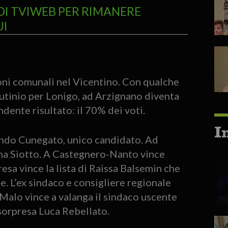
DI TVIWEB PER RIMANERE
UI
zioni comunali nel Vicentino. Con qualche
rutinio per Lonigo, ad Arzignano diventa
ente risultato: il 70% dei voti.
I
ando Cunegato, unico candidato. Ad
a Siotto. A Castegnero-Nanto vince
sa vince la lista di Raissa Balsemin che
e. L’ex sindaco e consigliere regionale
 Malo vince a valanga il sindaco uscente
orpresa Luca Rebellato.