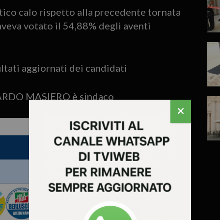
stico calo rispetto alla precedente tornata
aveva votato il 54,88% degli aventi
ultati aggiornati dei candidati
CCARDO MASIERO è sindaco