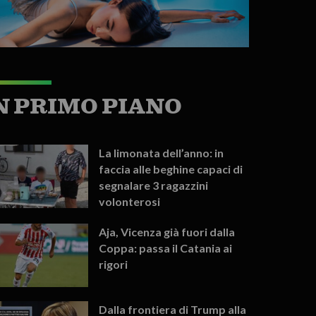
N PRIMO PIANO
La limonata dell’anno: in
faccia alle beghine capaci di
segnalare 3 ragazzini
volonterosi
Aja, Vicenza già fuori dalla
Coppa: passa il Catania ai
rigori
Dalla frontiera di Trump alla