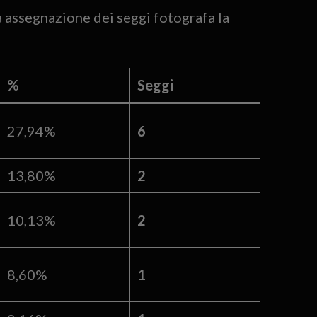
ima assegnazione dei seggi fotografa la
%
Seggi
27,94%
6
13,80%
2
10,13%
2
8,60%
1