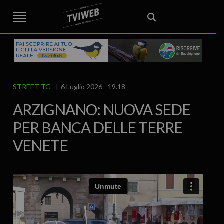
STREET TG
CRONACA
VENETO
VICENZA E PROVINCIA
EDITORIALE
ITALIA E MONDO
CURIOSITÀ – LIFESTYLE
CULTURA ARTE
AREA BERICA
ECONOMIA
ATTUALITA’
POLITICA
SPORT
IL GRAFFIO
FOOD & DRINK
FUORIPORTA
EROTICO VICENTINO
STREET TG
6 Luglio 2026 - 19.18
ARZIGNANO: NUOVA SEDE
PER BANCA DELLE TERRE
VENETE