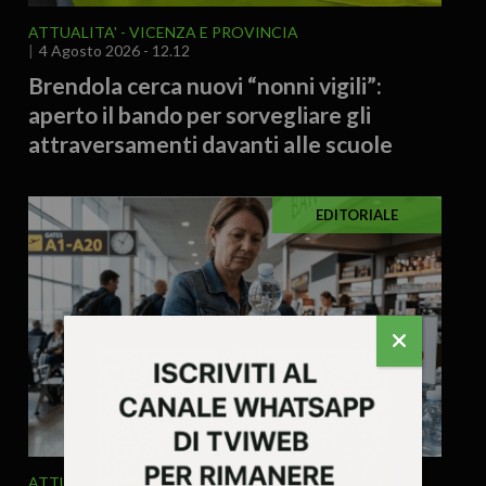
ATTUALITA'
VICENZA E PROVINCIA
4 Agosto 2026 - 12.12
Brendola cerca nuovi “nonni vigili”:
aperto il bando per sorvegliare gli
attraversamenti davanti alle scuole
EDITORIALE
ATTUALITA'
ECONOMIA
EDITORIALE
ITALIA E