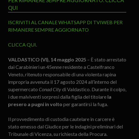
PER RIMANERE SEMPRE AGGIORNATO: CLICCA
QUI
ISCRIVITI AL CANALE WHATSAPP DI TVIWEB PER
RIMANERE SEMPRE AGGIORNATO
CLICCA QUI
.
VALDASTICO (VI), 14 maggio 2025
– È stato arrestato
dai Carabinieri un 45enne residente a Castelfranco
Veneto, ritenuto responsabile di una violenta rapina
impropria avvenuta il 17 agosto 2024 all’interno del
supermercato
Conad City
di Valdastico. Durante il colpo,
i due malviventi sorpresi dalla figlia del titolare
la
presero a pugni in volto
per garantirsi la fuga.
Il provvedimento di custodia cautelare in carcere è
stato emesso dal Giudice per le indagini preliminari del
Tribunale di Vicenza, su richiesta della Procura.