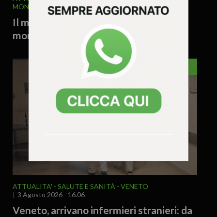
MONDO
4 Agosto 2026 - 9.53
Il mezzo litro d’acqua a 2,90 euro e la
morale perduta del mercato
VENETO
ATTUALITA'
SALUTE E SANITÀ
VENETO
3 Agosto 2026 - 16.06
Veneto, arrivano infermieri stranieri: da