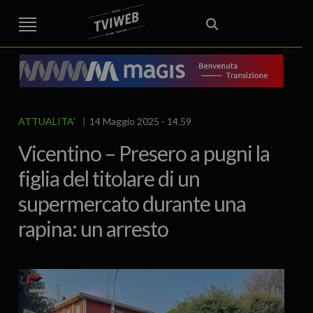
STREET TG
CRONACA
VENETO
VICENZA E PROVINCIA
EDITORIALE
ITALIA E MONDO
CURIOSITÀ – LIFESTYLE
CULTURA ARTE
AREA BERICA
ECONOMIA
ATTUALITA’
POLITICA
SPORT
IL GRAFFIO
FOOD & DRINK
FUORIPORTA
EROTICO VICENTINO
ATTUALITA'
14 Maggio 2025 - 14.59
Vicentino – Presero a pugni la
figlia del titolare di un
supermercato durante una
rapina: un arresto