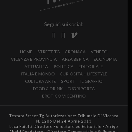
Seguici sui social:
HOME
STREET TG
CRONACA
VENETO
VICENZA E PROVINCIA
AREA BERICA
ECONOMIA
ATTUALITA’
POLITICA
EDITORIALE
ITALIA E MONDO
CURIOSITÀ – LIFESTYLE
CULTURA ARTE
SPORT
IL GRAFFIO
FOOD & DRINK
FUORIPORTA
EROTICO VICENTINO
Testata Street Tg Autorizzazione: Tribunale Di Vicenza
N. 1286 Del 24 Aprile 2013
Luca Faietti Direttore Fondatore ed Editoriale - Arrigo
Abalti Fondatore - Direttore Commerciale e Sviluppo -