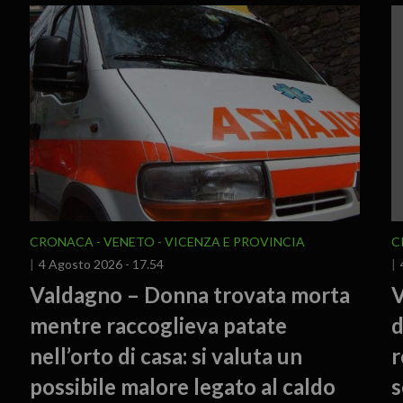
CRONACA
VENETO
VICENZA E PROVINCIA
C
4 Agosto 2026 - 17.54
Valdagno – Donna trovata morta
V
mentre raccoglieva patate
d
nell’orto di casa: si valuta un
r
possibile malore legato al caldo
s