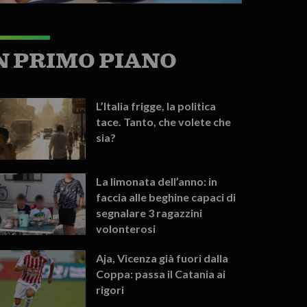
N PRIMO PIANO
L’Italia frigge, la politica
tace. Tanto, che volete che
sia?
La limonata dell’anno: in
faccia alle beghine capaci di
segnalare 3 ragazzini
volonterosi
Aja, Vicenza già fuori dalla
Coppa: passa il Catania ai
rigori