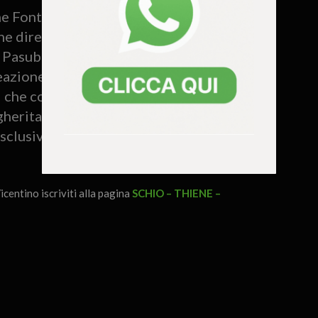
ne Fonte Margherita alla concorrenza è
e direttamente alla fonte: entrambi gli
l Pasubio e nel cuore delle Piccole
eazione di aree industrializzate per
ggi che comporta nella produzione, ma
gherita rimane l’unico stabilimento in
 esclusivamente in vetro.
icentino iscriviti alla pagina
SCHIO – THIENE –