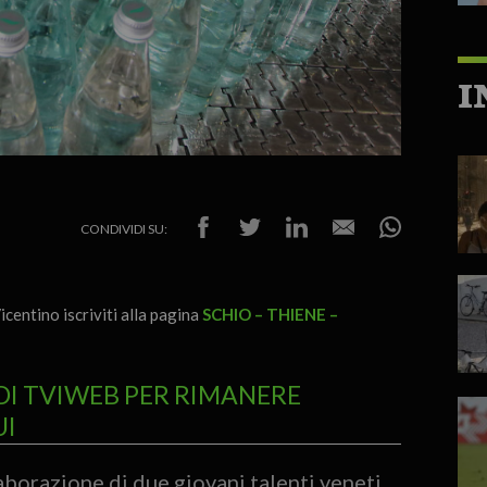
I
CONDIVIDI SU:
icentino iscriviti alla pagina
SCHIO – THIENE –
DI TVIWEB PER RIMANERE
UI
aborazione di due giovani talenti veneti.