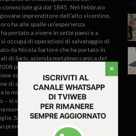
o conosciute già dal 1845. Nel febbraio
giovane imprenditore dell’alto vicentino,
oro ha alle spalle un’esperienza
a portato a vivere in sette paesi e a
e si occupa di operazioni di salvataggio di
cato da Nicola Sartore che ha portato in
ali di
Sariv
, azienda metalmeccanica del
 2008 portandola da essere un’azienda
ione industriale ed Industry 4.0. I due
ne di salvaguardare il patrimonio storico
 le migliori d’Italia.
 – si sono basate su sostenibilità,
na nuova immagine del marchio. Oggi la
glie. Senza doverci adeguare alle logiche
mo prenderci l’impegno di sensibilizzare