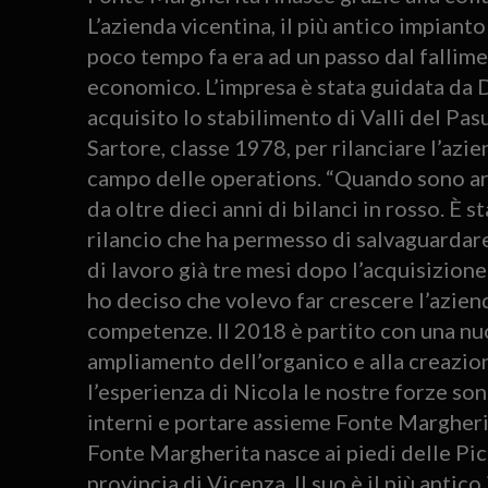
L’azienda vicentina, il più antico impiant
poco tempo fa era ad un passo dal fallime
economico. L’impresa è stata guidata da 
acquisito lo stabilimento di Valli del Pasu
Sartore, classe 1978, per rilanciare l’azien
campo delle operations. “Quando sono ar
da oltre dieci anni di bilanci in rosso. È 
rilancio che ha permesso di salvaguardare
di lavoro già tre mesi dopo l’acquisizione
ho deciso che volevo far crescere l’azien
competenze. Il 2018 è partito con una nuo
ampliamento dell’organico e alla creazion
l’esperienza di Nicola le nostre forze so
interni e portare assieme Fonte Margherita
Fonte Margherita nasce ai piedi delle Pic
provincia di Vicenza. Il suo è il più anti