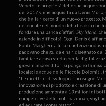
Veneto, le proprietà delle sue acque son
del 2017 viene acquisita da Denis Moro, 
che è alla ricerca di un nuovo progetto. M
decennale nel mondo della finanza che lo h
fondare una banca d’affari,
Sky Island
, ch
aziende in difficoltà. Oggi Denis è affian
Fonte Margherita le competenze industri
padovano che guida e ha ridisegnato dal
familiare a caso studio per la digitalizzaz
giovani imprenditori si pongono la missio
locale: le acque delle Piccole Dolomiti, tra
“Le direttrici di sviluppo – prosegue Moro
innovazione di prodotto e creazione di u
produzione ammonta a 13 milioni di botti
competitive delle multinazionali, voglia
ed educare i consumatori”.