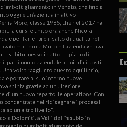
o d’imbottigliamento in Veneto, che fino a
nto oggi è un’azienda in attivo
Denis Moro, classe 1985, che nel 2017 ha
bio, a cui si è unito ora anche Nicola
da e per farle fare il salto di qualità nel
rivato – afferma Moro – l’azienda veniva
stato subito messo in atto un piano di
I
 il patrimonio aziendale a quindici posti
. Una volta raggiunto questo equilibrio,
da e portare al suo interno nuove
va spinta grazie ad un ulteriore
e di un nuovo reparto, le operations. Con
no concentrate nel ridisegnare i processi
 ad un altro livello”.
cole Dolomiti, a Valli del Pasubio in
co impianto di imbottigliamento del