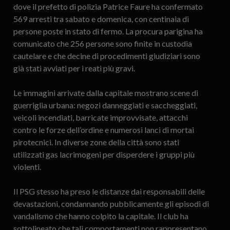
dove il prefetto di polizia Patrice Faure ha confermato
569 arresti tra sabato e domenica, con centinaia di
persone poste in stato di fermo. La procura parigina ha
comunicato che 256 persone sono finite in custodia
cautelare e che decine di procedimenti giudiziari sono
già stati avviati per i reati più gravi.
Le immagini arrivate dalla capitale mostrano scene di
guerriglia urbana: negozi danneggiati e saccheggiati,
veicoli incendiati, barricate improvvisate, attacchi
contro le forze dell’ordine e numerosi lanci di mortai
pirotecnici. In diverse zone della città sono stati
utilizzati gas lacrimogeni per disperdere i gruppi più
violenti.
Il PSG stesso ha preso le distanze dai responsabili delle
devastazioni, condannando pubblicamente gli episodi di
vandalismo che hanno colpito la capitale. Il club ha
sottolineato che tali comportamenti non rappresentano