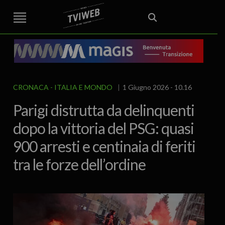
STREET TG
CRONACA
VENETO
VICENZA E PROVINCIA
EDITORIALE
ITALIA E MONDO
CURIOSITÀ – LIFESTYLE
CULTURA ARTE
AREA BERICA
ECONOMIA
ATTUALITA’
POLITICA
SPORT
IL GRAFFIO
FOOD & DRINK
FUORIPORTA
EROTICO VICENTINO
CRONACA
ITALIA E MONDO
1 Giugno 2026 - 10.16
Parigi distrutta da delinquenti
dopo la vittoria del PSG: quasi
900 arresti e centinaia di feriti
tra le forze dell’ordine