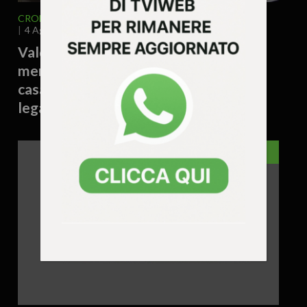
CRONACA
VENETO
VICENZA E PROVINCIA
4 Agosto 2026 - 17.54
Valdagno – Donna trovata morta
mentre raccoglieva patate nell’orto di
casa: si valuta un possibile malore
legato al caldo
VICENZA