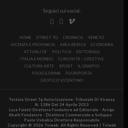
Seguici sui social:
HOME
STREET TG
CRONACA
VENETO
VICENZA E PROVINCIA
AREA BERICA
ECONOMIA
ATTUALITA’
POLITICA
EDITORIALE
ITALIA E MONDO
CURIOSITÀ – LIFESTYLE
CULTURA ARTE
SPORT
IL GRAFFIO
FOOD & DRINK
FUORIPORTA
EROTICO VICENTINO
Testata Street Tg Autorizzazione: Tribunale Di Vicenza
N. 1286 Del 24 Aprile 2013
Luca Faietti Direttore Fondatore ed Editoriale - Arrigo
Abalti Fondatore - Direttore Commerciale e Sviluppo -
Paolo Usinabia Direttore Responsabile
Copyright © 2026 Tviweb. All Rights Reserved | Tviweb