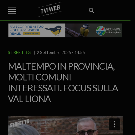
STREET TG
CRONACA
VENETO
VICENZA E PROVINCIA
EDITORIALE
ITALIA E MONDO
CURIOSITÀ – LIFESTYLE
CULTURA ARTE
AREA BERICA
ECONOMIA
ATTUALITA’
POLITICA
SPORT
IL GRAFFIO
FOOD & DRINK
FUORIPORTA
EROTICO VICENTINO
STREET TG
2 Settembre 2025 - 14.55
MALTEMPO IN PROVINCIA,
MOLTI COMUNI
INTERESSATI. FOCUS SULLA
VAL LIONA