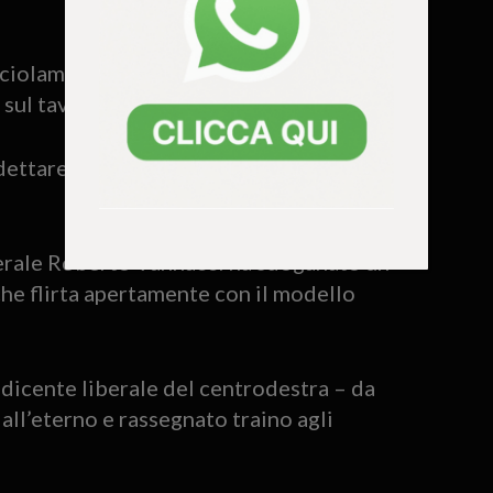
iciolamento basta guardare ai programmi
sul tavolo da qui al 2027.
tare la linea, ma le pulsioni più radicali
nerale Roberto Vannacci ha sdoganato un
he flirta apertamente con il modello
sedicente liberale del centrodestra – da
 all’eterno e rassegnato traino agli