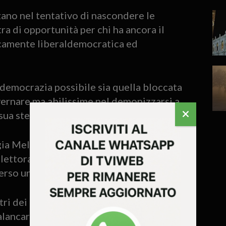
zano nel tentativo di nascondere le
tra di opportunità per chi ha ancora il
icamente liberaldemocratica ed
ca democrazia possibile sia quella bloccata
overnare ma abilissime nel demonizzarsi a
a sua stessa inadeguatezza.
ia Meloni ed Elly Schlein studiano
lettorale per blindare lo status quo, la
verso una radicale scomposizione.
ri dei due poli verso gli estremi e che,
palancare vere e proprie praterie politiche