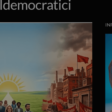
aldemocratici
IN