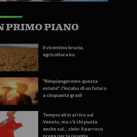
N PRIMO PIANO
Il vicentino brucia,
agricoltura ko
“Rimpiangeremo questa
estate”: l’incubo di un futuro
a cinquanta gradi
Temporali in arrivo sul
Veneto, ma c’è chi punta
anche sul… cielo: il parroco
prega per la pioggia