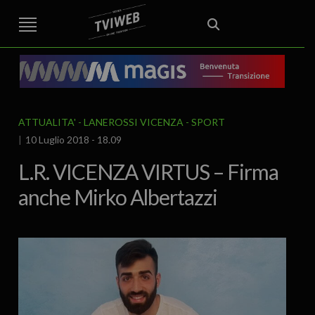
STREET TG
CRONACA
VENETO
VICENZA E PROVINCIA
EDITORIALE
ITALIA E MONDO
CURIOSITÀ – LIFESTYLE
CULTURA ARTE
AREA BERICA
ECONOMIA
ATTUALITA’
POLITICA
SPORT
IL GRAFFIO
FOOD & DRINK
FUORIPORTA
EROTICO VICENTINO
ATTUALITA'
LANEROSSI VICENZA
SPORT
10 Luglio 2018 - 18.09
L.R. VICENZA VIRTUS – Firma
anche Mirko Albertazzi