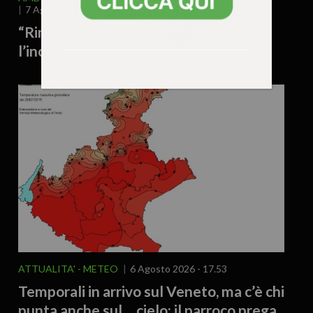
7 Agosto 2026 - 8.00
“Rimpiangeremo questa estate”:
l’incubo di un futuro a cinquanta gradi
ATTUALITA'
METEO
6 Agosto 2026 - 17.53
Temporali in arrivo sul Veneto, ma c’è chi
punta anche sul… cielo: il parroco prega