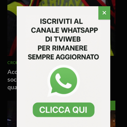
CRONACA
VENETO
4 Agosto 2026 - 16.37
Acqua contaminata, escursionista
soccorso dopo una notte in bivacco:
quattro interventi in montagna
VICENZA