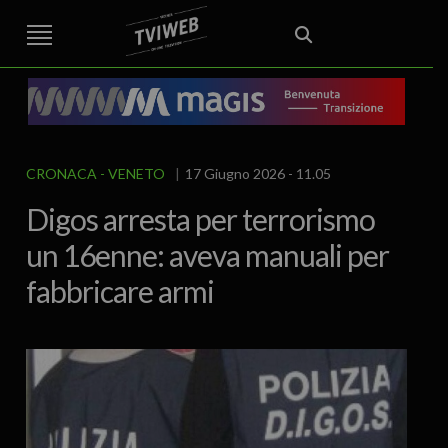
STREET TG
CRONACA
VENETO
VICENZA E PROVINCIA
EDITORIALE
ITALIA E MONDO
CURIOSITÀ – LIFESTYLE
CULTURA ARTE
AREA BERICA
ECONOMIA
ATTUALITA’
POLITICA
SPORT
IL GRAFFIO
FOOD & DRINK
FUORIPORTA
EROTICO VICENTINO
CRONACA
VENETO
17 Giugno 2026 - 11.05
Digos arresta per terrorismo
un 16enne: aveva manuali per
fabbricare armi