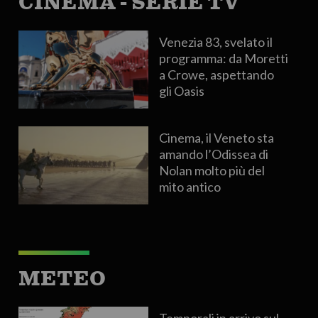
CINEMA - SERIE TV
Venezia 83, svelato il
programma: da Moretti
a Crowe, aspettando
gli Oasis
Cinema, il Veneto sta
amando l’Odissea di
Nolan molto più del
mito antico
METEO
Temporali in arrivo sul