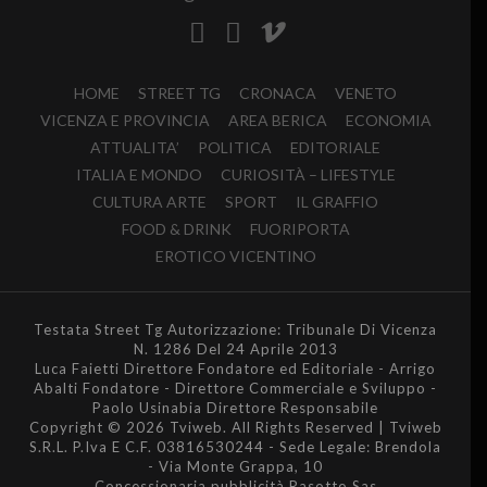
HOME
STREET TG
CRONACA
VENETO
VICENZA E PROVINCIA
AREA BERICA
ECONOMIA
ATTUALITA’
POLITICA
EDITORIALE
ITALIA E MONDO
CURIOSITÀ – LIFESTYLE
CULTURA ARTE
SPORT
IL GRAFFIO
FOOD & DRINK
FUORIPORTA
EROTICO VICENTINO
Testata Street Tg Autorizzazione: Tribunale Di Vicenza
N. 1286 Del 24 Aprile 2013
Luca Faietti Direttore Fondatore ed Editoriale - Arrigo
Abalti Fondatore - Direttore Commerciale e Sviluppo -
Paolo Usinabia Direttore Responsabile
Copyright © 2026 Tviweb. All Rights Reserved | Tviweb
S.R.L. P.Iva E C.F. 03816530244 - Sede Legale: Brendola
- Via Monte Grappa, 10
Concessionaria pubblicità Rasotto Sas