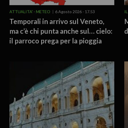
ATTUALITA'
METEO
6 Agosto 2026 - 17.53
I
Temporali in arrivo sul Veneto,
M
ma c’è chi punta anche sul… cielo:
d
il parroco prega per la pioggia