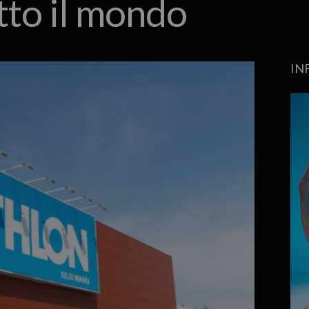
tto il mondo
IN