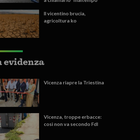
Il vicentino brucia,
agricoltura ko
n evidenza
Vicenza riapre la Triestina
Vicenza, troppe erbacce:
così non va secondo FdI