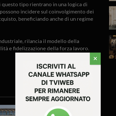
 questo tipo rientrano in una logica di
e possono incidere sul coinvolgimento dei
’acquisto, beneficiando anche di un regime
ndustriale, rilancia il modello della
ità e fidelizzazione della forza lavoro.