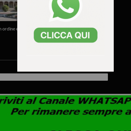
n ordine e
E adesso, Francesco, tienici un
tavolo ed un’ombra di vino