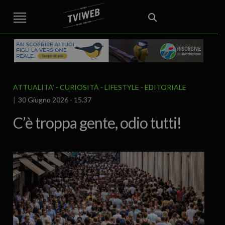
STREET TG
CRONACA
VENETO
VICENZA E PROVINCIA
EDITORIALE
ITALIA E MONDO
CURIOSITÀ – LIFESTYLE
CULTURA ARTE
AREA BERICA
ECONOMIA
ATTUALITA’
POLITICA
SPORT
IL GRAFFIO
FOOD & DRINK
FUORIPORTA
EROTICO VICENTINO
ATTUALITA'
CURIOSITÀ - LIFESTYLE
EDITORIALE
30 Giugno 2026 - 15.37
C’è troppa gente, odio tutti!