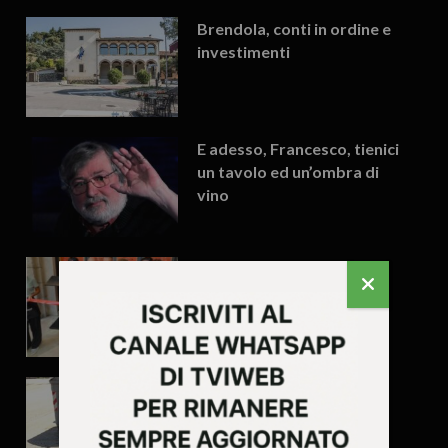
Brendola, conti in ordine e
investimenti
E adesso, Francesco, tienici
un tavolo ed un’ombra di
vino
Vicenza riapre la Triestina
Vicenza, troppe erbacce:
così non va secondo FdI