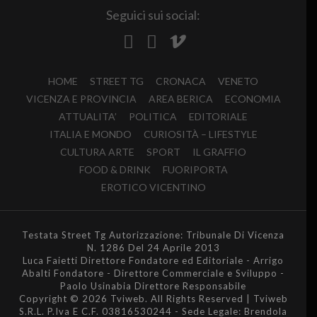
Seguici sui social:
HOME
STREET TG
CRONACA
VENETO
VICENZA E PROVINCIA
AREA BERICA
ECONOMIA
ATTUALITA’
POLITICA
EDITORIALE
ITALIA E MONDO
CURIOSITÀ – LIFESTYLE
CULTURA ARTE
SPORT
IL GRAFFIO
FOOD & DRINK
FUORIPORTA
EROTICO VICENTINO
Testata Street Tg Autorizzazione: Tribunale Di Vicenza
N. 1286 Del 24 Aprile 2013
Luca Faietti Direttore Fondatore ed Editoriale - Arrigo
Abalti Fondatore - Direttore Commerciale e Sviluppo -
Paolo Usinabia Direttore Responsabile
Copyright © 2026 Tviweb. All Rights Reserved | Tviweb
S.R.L. P.Iva E C.F. 03816530244 - Sede Legale: Brendola