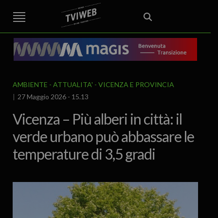
STREET TG
CRONACA
VENETO
VICENZA E PROVINCIA
EDITORIALE
ITALIA E MONDO
CURIOSITÀ – LIFESTYLE
CULTURA ARTE
AREA BERICA
ECONOMIA
ATTUALITA’
POLITICA
SPORT
IL GRAFFIO
FOOD & DRINK
FUORIPORTA
EROTICO VICENTINO
AMBIENTE
ATTUALITA'
VICENZA E PROVINCIA
27 Maggio 2026 - 15.13
Vicenza – Più alberi in città: il
verde urbano può abbassare le
temperature di 3,5 gradi