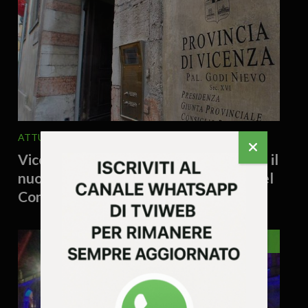
ATTUALITA'
POLITICA
5 Agosto 2026 - 9.16
Vicenza, tutto resta com’è in Provincia: il
nuovo decreto PA congela il rinnovo del
Consiglio, spiazzati Lega e PD
VICENZA