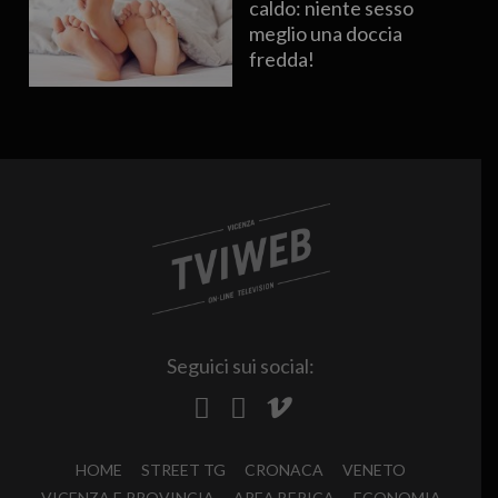
caldo: niente sesso
meglio una doccia
fredda!
Seguici sui social:
HOME
STREET TG
CRONACA
VENETO
VICENZA E PROVINCIA
AREA BERICA
ECONOMIA