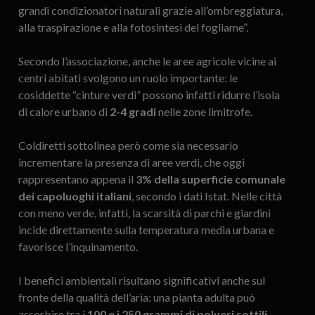
grandi condizionatori naturali grazie all’ombreggiatura,
alla traspirazione e alla fotosintesi del fogliame”.
Secondo l’associazione, anche le aree agricole vicine ai
centri abitati svolgono un ruolo importante: le
cosiddette “cinture verdi” possono infatti ridurre l’isola
di calore urbano di
2-4 gradi
nelle zone limitrofe.
Coldiretti sottolinea però come sia necessario
incrementare la presenza di aree verdi, che oggi
rappresentano appena il
3% della superficie comunale
dei capoluoghi italiani
, secondo i dati Istat. Nelle città
con meno verde, infatti, la scarsità di parchi e giardini
incide direttamente sulla temperatura media urbana e
favorisce l’inquinamento.
I benefici ambientali risultano significativi anche sul
fronte della qualità dell’aria: una pianta adulta può
assorbire tra i
100 e i 250 grammi di polveri sottili
,