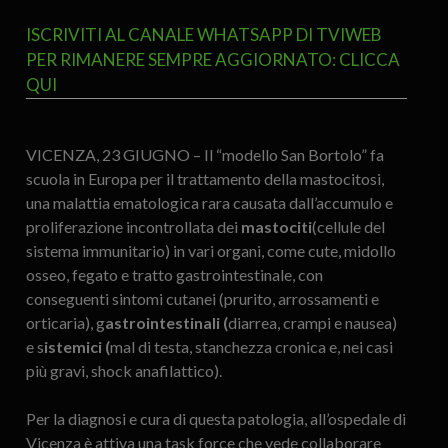
ISCRIVITI AL CANALE WHATSAPP DI TVIWEB
PER RIMANERE SEMPRE AGGIORNATO: CLICCA
QUI
VICENZA, 23 GIUGNO – Il “modello San Bortolo” fa
scuola in Europa per il trattamento della mastocitosi,
una malattia ematologica rara causata dall’accumulo e
proliferazione incontrollata dei
mastociti
(cellule del
sistema immunitario) in vari organi, come cute, midollo
osseo, fegato e tratto gastrointestinale, con
conseguenti sintomi cutanei (prurito, arrossamenti e
orticaria), g
astrointestinali (
diarrea, crampi e nausea)
e s
istemici (
mal di testa, stanchezza cronica e, nei casi
più gravi, shock anafilattico).
Per la diagnosi e cura di questa patologia, all’ospedale di
Vicenza è attiva una task force che vede collaborare