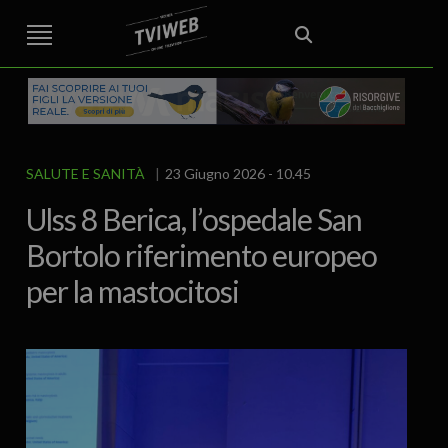
STREET TG
CRONACA
VENETO
VICENZA E PROVINCIA
EDITORIALE
ITALIA E MONDO
CURIOSITÀ – LIFESTYLE
CULTURA ARTE
AREA BERICA
ECONOMIA
ATTUALITA’
POLITICA
SPORT
IL GRAFFIO
FOOD & DRINK
FUORIPORTA
EROTICO VICENTINO
SALUTE E SANITÀ
23 Giugno 2026 - 10.45
Ulss 8 Berica, l’ospedale San
Bortolo riferimento europeo
per la mastocitosi