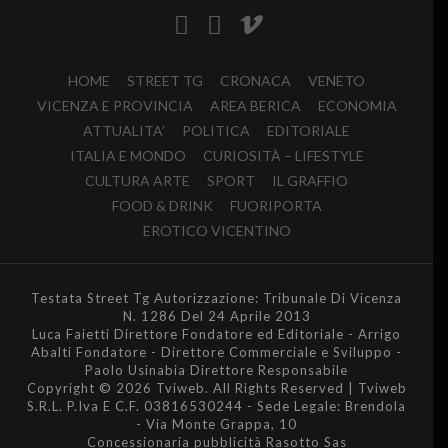
HOME
STREET TG
CRONACA
VENETO
VICENZA E PROVINCIA
AREA BERICA
ECONOMIA
ATTUALITA’
POLITICA
EDITORIALE
ITALIA E MONDO
CURIOSITÀ – LIFESTYLE
CULTURA ARTE
SPORT
IL GRAFFIO
FOOD & DRINK
FUORIPORTA
EROTICO VICENTINO
Testata Street Tg Autorizzazione: Tribunale Di Vicenza
N. 1286 Del 24 Aprile 2013
Luca Faietti Direttore Fondatore ed Editoriale - Arrigo
Abalti Fondatore - Direttore Commerciale e Sviluppo -
Paolo Usinabia Direttore Responsabile
Copyright © 2026 Tviweb. All Rights Reserved | Tviweb
S.R.L. P.Iva E C.F. 03816530244 - Sede Legale: Brendola
- Via Monte Grappa, 10
Concessionaria pubblicità Rasotto Sas