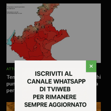
ATTUALITA'
METEO
6 Agosto 2026 - 17.53
Temporali in arrivo sul Veneto, ma c’è chi
punta anche sul… cielo: il parroco prega
per la pioggia