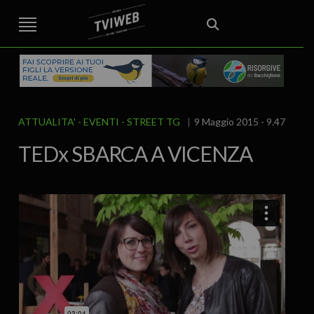
STREET TG
CRONACA
VENETO
VICENZA E PROVINCIA
EDITORIALE
ITALIA E MONDO
CURIOSITÀ – LIFESTYLE
CULTURA ARTE
AREA BERICA
ECONOMIA
ATTUALITA’
POLITICA
SPORT
IL GRAFFIO
FOOD & DRINK
FUORIPORTA
EROTICO VICENTINO
ATTUALITA'
EVENTI
STREET TG
9 Maggio 2015 - 9.47
TEDx SBARCA A VICENZA