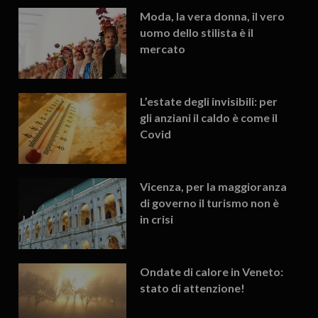
Moda, la vera donna, il vero
uomo dello stilista è il
mercato
L’estate degli invisibili: per
gli anziani il caldo è come il
Covid
Vicenza, per la maggioranza
di governo il turismo non è
in crisi
Ondate di calore in Veneto:
stato di attenzione!