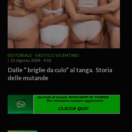
EDITORIALE
EROTICO VICENTINO
21 Agosto 2024 - 9.01
Dalle “ briglie da culo” al tanga. Storia
delle mutande