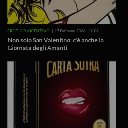
EROTICO VICENTINO
17 Febbraio 2026 - 10.09
Non solo San Valentino: c’è anche la
Giornata degli Amanti