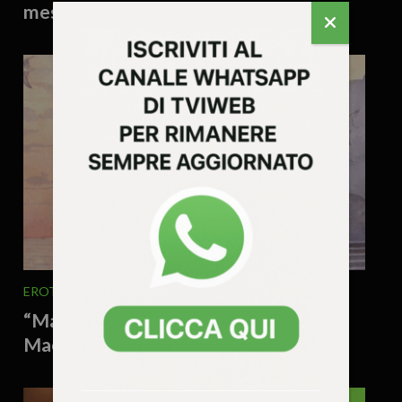
mese?
EROTICO VICENTINO
7 Ottobre 2025 - 17.58
“Manara”: la vita, l’arte e l’eros del
Maestro in un documentario