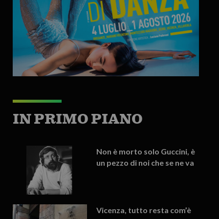
IN PRIMO PIANO
Non è morto solo Guccini, è
un pezzo di noi che se ne va
Vicenza, tutto resta com’è