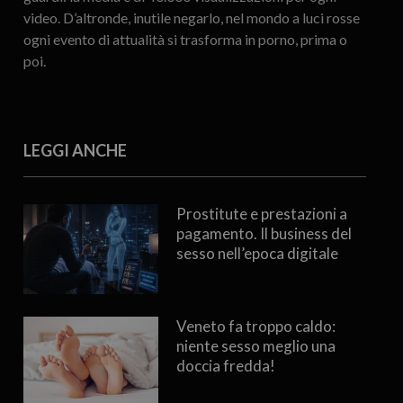
video. D’altronde, inutile negarlo, nel mondo a luci rosse
ogni evento di attualità si trasforma in porno, prima o
poi.
LEGGI ANCHE
Prostitute e prestazioni a
pagamento. Il business del
sesso nell’epoca digitale
Veneto fa troppo caldo:
niente sesso meglio una
doccia fredda!