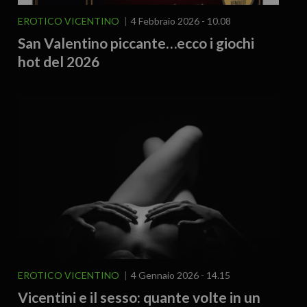
EROTICO VICENTINO
4 Febbraio 2026 - 10.08
San Valentino piccante…ecco i giochi
hot del 2026
EROTICO VICENTINO
4 Gennaio 2026 - 14.15
Vicentini e il sesso: quante volte in un