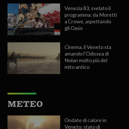
Venezia 83, svelato il
programma: da Moretti
a Crowe, aspettando
gli Oasis
Cinema, il Veneto sta
amando l’Odissea di
Nolan molto più del
mito antico
METEO
Ondate di calore in
Veneto: stato di