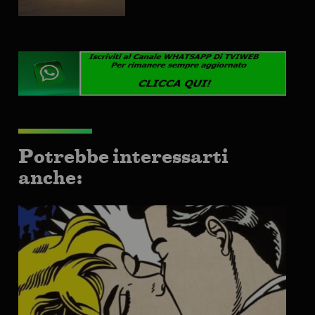
Potrebbe interessarti
anche: