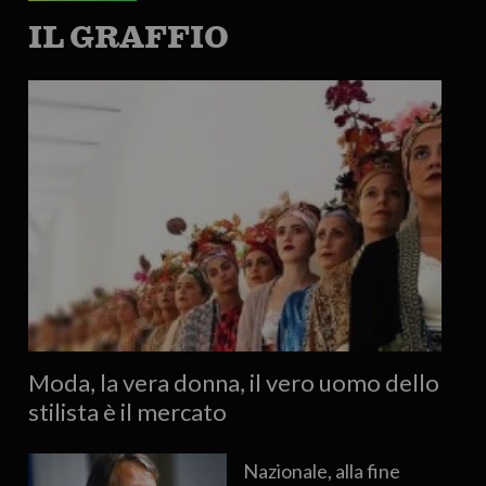
IL GRAFFIO
Moda, la vera donna, il vero uomo dello
stilista è il mercato
Nazionale, alla fine