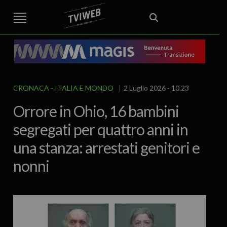
STREET TG
CRONACA
VENETO
VICENZA E PROVINCIA
EDITORIALE
ITALIA E MONDO
CURIOSITÀ – LIFESTYLE
CULTURA ARTE
AREA BERICA
ECONOMIA
ATTUALITA’
POLITICA
SPORT
IL GRAFFIO
FOOD & DRINK
FUORIPORTA
EROTICO VICENTINO
CRONACA
ITALIA E MONDO
2 Luglio 2026 - 10.23
Orrore in Ohio, 16 bambini
segregati per quattro anni in
una stanza: arrestati genitori e
nonni