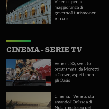
Vicenza, per la
maggioranza di
governo il turismo non
è in crisi
CINEMA - SERIE TV
Venezia 83, svelato il
programma: da Moretti
a Crowe, aspettando
gli Oasis
Cinema, il Veneto sta
amando l’Odissea di
Nolan molto più del