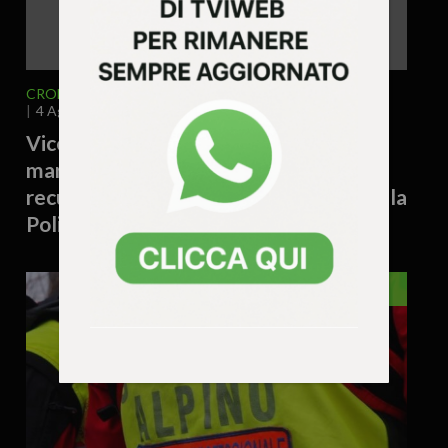
CRONACA
VICENZA E PROVINCIA
4 Agosto 2026 - 17.19
Vicenza – Tiene cinque piantine di
marijuana sul davanzale di casa:
recuperate dai rifiuti e sequestrate dalla
Polizia Locale
VENETO