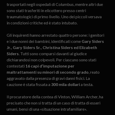
trasportati negli ospedali di Columbus, mentre altri due
sono stati trasferiti in elicottero presso centri
traumatologici di primo livello. Uno dei piccoli versava
in condizioni critiche ed è stato intubato.
Gli inquirenti hanno arrestato quattro persone: i genitori
e i due nonni dei bambini, identificati come
Gary Siders
Jr., Gary Siders Sr., Christina Siders ed Elizabeth
Siders
. Tutti sono comparsi davanti al giudice
dichiarandosi non colpevoli. Per ciascuno sono stati
contestati
16 capi d’imputazione per
maltrattamenti su minori di secondo grado
, reato
aggravato dalla presenza di gravi danni fisici. La
cauzione è stata fissata a
300 mila dollari
a testa.
Il procuratore della contea di Vinton, William Archer, ha
precisato che non si tratta di un caso di tratta di esseri
umani, bensì di una «situazione intrafamiliare».