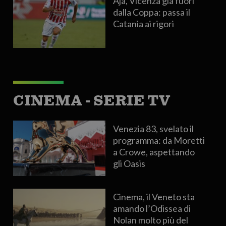
Aja, Vicenza già fuori
dalla Coppa: passa il
Catania ai rigori
CINEMA - SERIE TV
Venezia 83, svelato il
programma: da Moretti
a Crowe, aspettando
gli Oasis
Cinema, il Veneto sta
amando l’Odissea di
Nolan molto più del