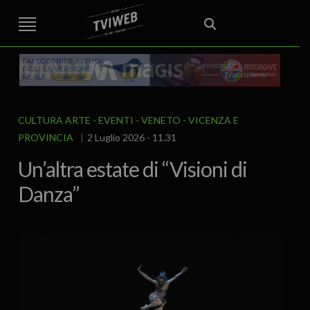
STREET TG
CRONACA
VENETO
VICENZA E PROVINCIA
EDITORIALE
ITALIA E MONDO
CURIOSITÀ – LIFESTYLE
CULTURA ARTE
AREA BERICA
ECONOMIA
ATTUALITA’
POLITICA
SPORT
IL GRAFFIO
FOOD & DRINK
FUORIPORTA
EROTICO VICENTINO
CULTURA ARTE
EVENTI
VENETO
VICENZA E
PROVINCIA
2 Luglio 2026 - 11.31
Un’altra estate di “Visioni di
Danza”