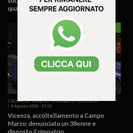
soccorso dopo una notte in bivacco:
quattro interventi in montagna
VICENZA
CRONACA
VENETO
VICENZA E PROVINCIA
4 Agosto 2026 - 15.55
Vicenza, accoltellamento a Campo
Marzo: denunciato un 38enne e
disposto il rimpatrio