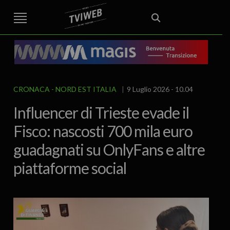
STREET TG
CRONACA
VENETO
VICENZA E PROVINCIA
EDITORIALE
ITALIA E MONDO
CURIOSITÀ – LIFESTYLE
CULTURA ARTE
AREA BERICA
ECONOMIA
ATTUALITA’
POLITICA
SPORT
IL GRAFFIO
FOOD & DRINK
FUORIPORTA
EROTICO VICENTINO
CRONACA
NORD EST ITALIA
9 Luglio 2026 - 10.04
Influencer di Trieste evade il
Fisco: nascosti 700 mila euro
guadagnati su OnlyFans e altre
piattaforme social