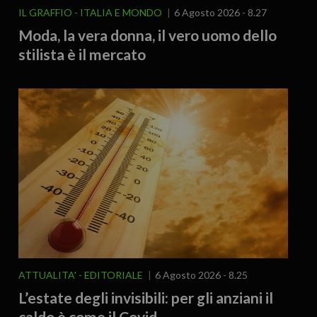
IL GRAFFIO
ITALIA E MONDO
6 Agosto 2026 - 8.27
Moda, la vera donna, il vero uomo dello
stilista è il mercato
ATTUALITA'
EDITORIALE
6 Agosto 2026 - 8.25
L’estate degli invisibili: per gli anziani il
caldo è come il Covid