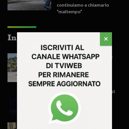
continuiamo a chiamarlo
“maltempo”
In evidenza
Brendola, conti in ordine e
investimenti
E adesso, Francesco, tienici
un tavolo ed un’ombra di
vino
Vicenza riapre la Triestina