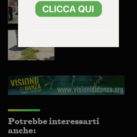
Vicenza, troppe erbacce:
così non va secondo FdI
Potrebbe interessarti
anche: