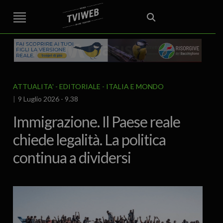
STREET TG
CRONACA
VENETO
VICENZA E PROVINCIA
EDITORIALE
ITALIA E MONDO
CURIOSITÀ – LIFESTYLE
CULTURA ARTE
AREA BERICA
ECONOMIA
ATTUALITA’
POLITICA
SPORT
IL GRAFFIO
FOOD & DRINK
FUORIPORTA
EROTICO VICENTINO
ATTUALITA'
EDITORIALE
ITALIA E MONDO
9 Luglio 2026 - 9.38
Immigrazione. Il Paese reale
chiede legalità. La politica
continua a dividersi