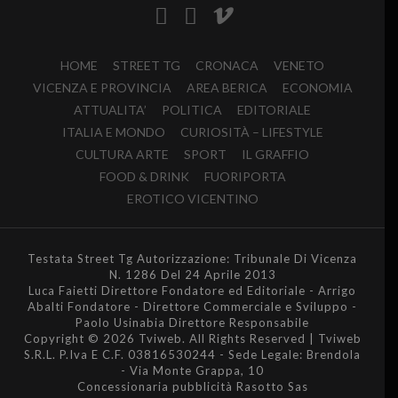
HOME
STREET TG
CRONACA
VENETO
VICENZA E PROVINCIA
AREA BERICA
ECONOMIA
ATTUALITA’
POLITICA
EDITORIALE
ITALIA E MONDO
CURIOSITÀ – LIFESTYLE
CULTURA ARTE
SPORT
IL GRAFFIO
FOOD & DRINK
FUORIPORTA
EROTICO VICENTINO
Testata Street Tg Autorizzazione: Tribunale Di Vicenza
N. 1286 Del 24 Aprile 2013
Luca Faietti Direttore Fondatore ed Editoriale - Arrigo
Abalti Fondatore - Direttore Commerciale e Sviluppo -
Paolo Usinabia Direttore Responsabile
Copyright © 2026 Tviweb. All Rights Reserved | Tviweb
S.R.L. P.Iva E C.F. 03816530244 - Sede Legale: Brendola
- Via Monte Grappa, 10
Concessionaria pubblicità Rasotto Sas