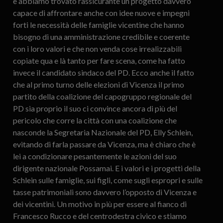
e abbiamo trovato rassicurante un progetto davvero
capace di affrontare anche con idee nuove e impegni
forti le necessità delle famiglie vicentine che hanno
bisogno di una amministrazione credibile e coerente
con i loro valori e che non venda cose irrealizzabili
copiate qua e là tanto per fare scena, come ha fatto
invece il candidato sindaco del PD. Ecco anche il fatto
che al primo turno delle elezioni di Vicenza il primo
partito della coalizione del capogruppo regionale del
PD sia proprio il suo ci convince ancora di più del
pericolo che corre la città con una coalizione che
nasconde la Segretaria Nazionale del PD, Elly Schlein,
evitando di farla passare da Vicenza, ma è chiaro che è
lei a condizionare pesantemente le azioni del suo
dirigente nazionale Possamai. E i valori e i progetti della
Schlein sulle famiglie, sui figli, come sugli espropri e sulle
tasse patrimoniali sono davvero l’opposto di Vicenza e
dei vicentini. Un motivo in più per essere al fianco di
Francesco Rucco e del centrodestra civico e stiamo