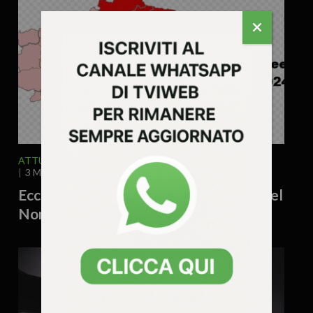
ATTUALITA'
POLITICA
SPECIALE ELEZIONI
3 Maggio 2024 - 12.21
Ecco i candidati alle Elezioni Europee nel
Nord Est: l’elenco (e gli esclusi)