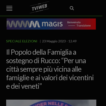
STREET TG
CRONACA
VENETO
VICENZA E PROVINCIA
EDITORIALE
ITALIA E MONDO
CURIOSITÀ – LIFESTYLE
CULTURA ARTE
AREA BERICA
ECONOMIA
ATTUALITA’
POLITICA
SPORT
IL GRAFFIO
FOOD & DRINK
FUORIPORTA
EROTICO VICENTINO
SPECIALE ELEZIONI
23 Maggio 2023 - 12.49
Il Popolo della Famiglia a
sostegno di Rucco: “Per una
città sempre più vicina alle
famiglie e ai valori dei vicentini
e dei veneti”