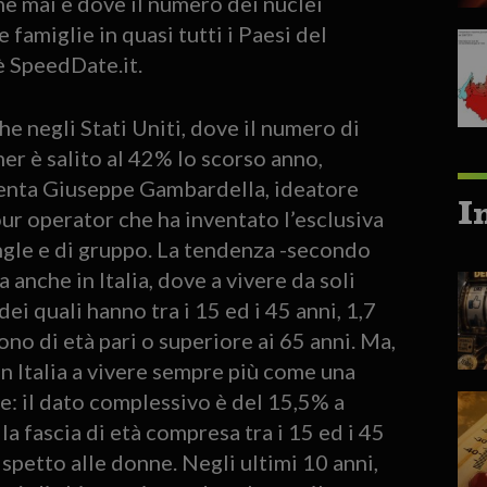
e mai e dove il numero dei nuclei
famiglie in quasi tutti i Paesi del
è SpeedDate.it.
e negli Stati Uniti, dove il numero di
er è salito al 42% lo scorso anno,
enta Giuseppe Gambardella, ideatore
I
our operator che ha inventato l’esclusiva
ingle e di gruppo. La tendenza -secondo
anche in Italia, dove a vivere da soli
dei quali hanno tra i 15 ed i 45 anni, 1,7
sono di età pari o superiore ai 65 anni. Ma,
in Italia a vivere sempre più come una
e: il dato complessivo è del 15,5% a
la fascia di età compresa tra i 15 ed i 45
ispetto alle donne. Negli ultimi 10 anni,