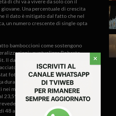
tà di chi va a vivere da solo con il
giovane. Una percentuale di crescita
e il dato è mitigato dal fatto che nel
ca, un numero crescente di single opta
 affatto bamboccioni come sostengono
neralizzazioni» puntualizza Roberto
t. Il dato forse più allarmante
acciato da SpeedDate.it è però la
Istat fotografano la situazione di un Paese
nga durata sono diminuite quasi di un
zi nei matrimoni di “lunga durata” è
l 23,5% registrata a fine del 2017. E una
prevede addirittura che, nel momento in
di 48 anni, uno su 4 di essi sarà stato