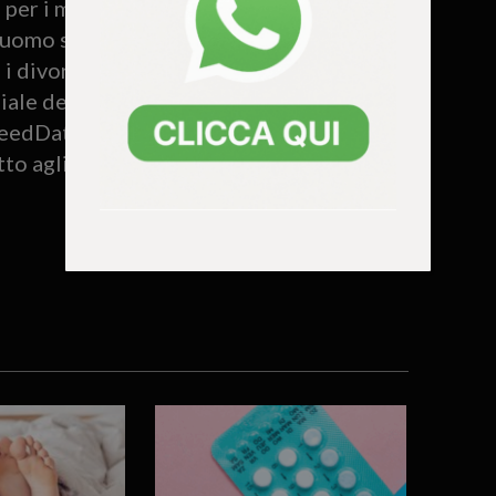
 per i matrimoni, nella fascia di età
n uomo su 4 non si è mai sposato ed una
 divorzi, poi, il nostro Paese si
iale delle unioni
dDate.it. In sintesi, in Italia ci si sposa
to agli altri Paesi del mondo.