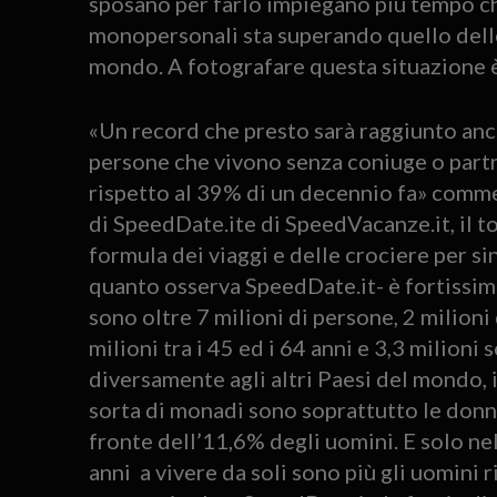
sposano per farlo impiegano più tempo ch
monopersonali sta superando quello delle 
mondo. A fotografare questa situazione 
«Un record che presto sarà raggiunto anch
persone che vivono senza coniuge o partn
rispetto al 39% di un decennio fa» comm
di SpeedDate.ite di SpeedVacanze.it, il t
formula dei viaggi e delle crociere per s
quanto osserva SpeedDate.it- è fortissima 
sono oltre 7 milioni di persone, 2 milioni 
milioni tra i 45 ed i 64 anni e 3,3 milioni 
diversamente agli altri Paesi del mondo, 
sorta di monadi sono soprattutto le donn
fronte dell’11,6% degli uomini. E solo nel
anni a vivere da soli sono più gli uomini r