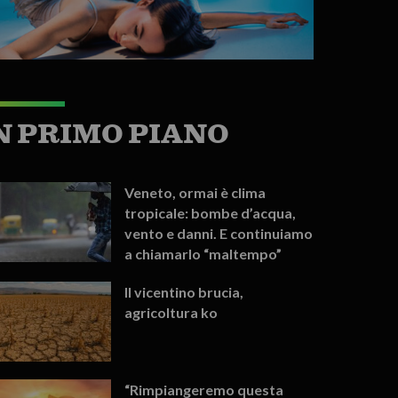
N PRIMO PIANO
Veneto, ormai è clima
tropicale: bombe d’acqua,
vento e danni. E continuiamo
a chiamarlo “maltempo”
Il vicentino brucia,
agricoltura ko
“Rimpiangeremo questa