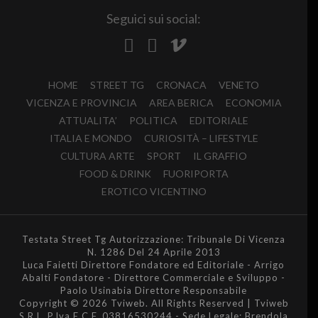
Seguici sui social:
HOME
STREET TG
CRONACA
VENETO
VICENZA E PROVINCIA
AREA BERICA
ECONOMIA
ATTUALITA’
POLITICA
EDITORIALE
ITALIA E MONDO
CURIOSITÀ – LIFESTYLE
CULTURA ARTE
SPORT
IL GRAFFIO
FOOD & DRINK
FUORIPORTA
EROTICO VICENTINO
Testata Street Tg Autorizzazione: Tribunale Di Vicenza
N. 1286 Del 24 Aprile 2013
Luca Faietti Direttore Fondatore ed Editoriale - Arrigo
Abalti Fondatore - Direttore Commerciale e Sviluppo -
Paolo Usinabia Direttore Responsabile
Copyright © 2026 Tviweb. All Rights Reserved | Tviweb
S.R.L. P.Iva E C.F. 03816530244 - Sede Legale: Brendola