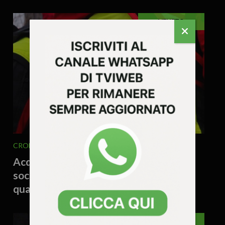
VENETO
CRONACA
VENETO
4 Agosto 2026 - 16.37
Acqua contaminata, escursionista
soccorso dopo una notte in bivacco:
quattro interventi in montagna
VICENZA