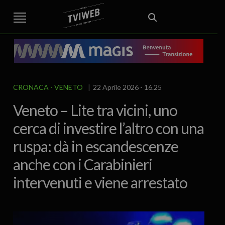
STREET TG
CRONACA
VENETO
VICENZA E PROVINCIA
EDITORIALE
ITALIA E MONDO
CURIOSITÀ – LIFESTYLE
CULTURA ARTE
AREA BERICA
ECONOMIA
ATTUALITA’
POLITICA
SPORT
IL GRAFFIO
FOOD & DRINK
FUORIPORTA
EROTICO VICENTINO
CRONACA
VENETO
22 Aprile 2026 - 16.25
Veneto – Lite tra vicini, uno
cerca di investire l’altro con una
ruspa: dà in escandescenze
anche con i Carabinieri
intervenuti e viene arrestato