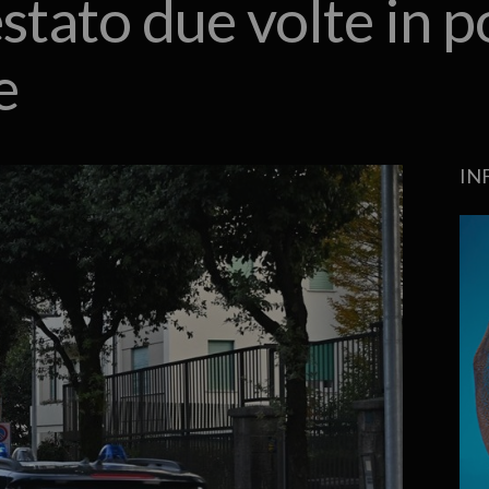
stato due volte in p
e
IN