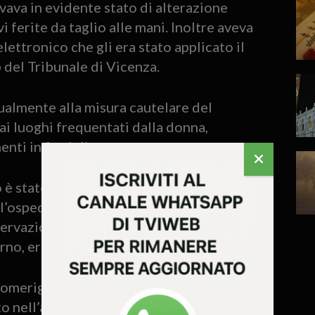
ovava in evidente stato di alterazione
i ferite da taglio alle mani. Inoltre aveva
ettronico che gli era stato applicato il
 del Tribunale di Vicenza.
tualmente alla misura cautelare del
ai luoghi frequentati dalla donna,
nti in famiglia.
o è stato soccorso dal personale del Suem
l’ospedale Alto Vicentino di Santorso
sservazione. Successivamente, su
no, era stato rimesso in libertà.
omeriggio della stessa giornata, infatti, il
 nell’abitazione dell’ex convivente,