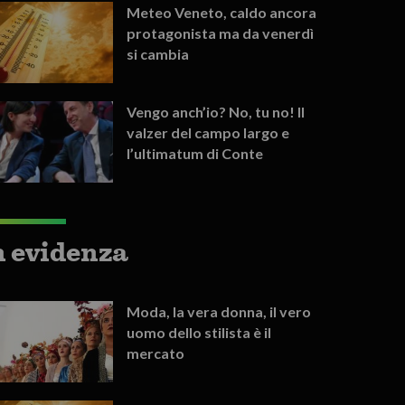
Meteo Veneto, caldo ancora
protagonista ma da venerdì
si cambia
Vengo anch’io? No, tu no! Il
valzer del campo largo e
l’ultimatum di Conte
n evidenza
Moda, la vera donna, il vero
uomo dello stilista è il
mercato