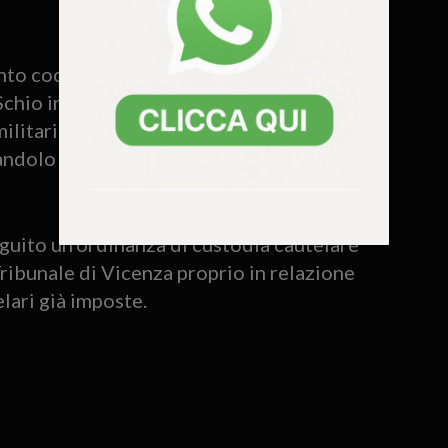
to coordinato sul territorio che ha
Schio insieme ai colleghi delle Stazioni di
militari hanno rintracciato e bloccato
andolo per la seconda volta in flagranza
uito un’ordinanza di custodia cautelare
ribunale di Vicenza proprio in relazione
elari già imposte.