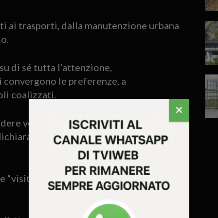
uti ai trasporti, dalla manutenzione urbana
io.
u di sé tutta l’attenzione,
i convergono le preferenze, a
li coalizzati.
dere vedere la frenetica corsa dei leader
 dichiarato di “sostenere il candidato
e “visite” siano persino