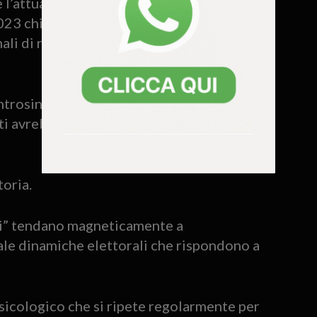
e l’attuale sindaco di Vicenza Giacomo
023 chiese esplicitamente alla segretaria
ali di restare fuori dalla propria
ntrosinistra, Possamai intuì che la
i avrebbe solo finito per mobilitare
toria.
api” tendano magneticamente a
ale dinamiche elettorali che rispondono a
sicologico che si ripete regolarmente per