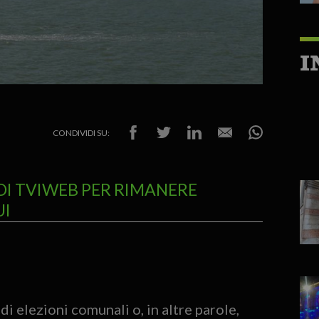
I
CONDIVIDI SU:
DI TVIWEB PER RIMANERE
UI
di elezioni comunali o, in altre parole,