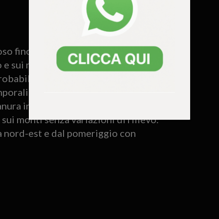
o fino al mattino, dal pomeriggio in
e sui monti a tratti nuvoloso.
robabilità bassa (5-25%) per piogge
porali. Per il resto assenti.
nura in aumento di notte e in calo di
ui monti senza variazioni di rilievo.
a nord-est e dal pomeriggio con