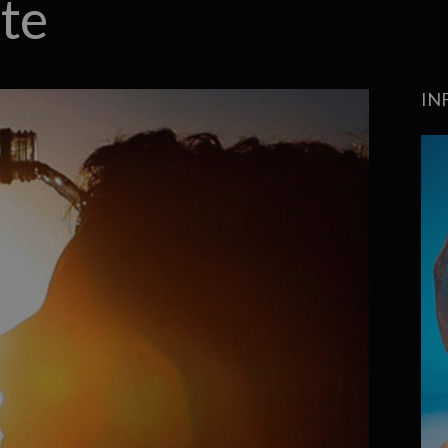
te
IN