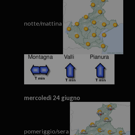
notte/mattina
mercoledì 24 giugno
pomeriggio/sera