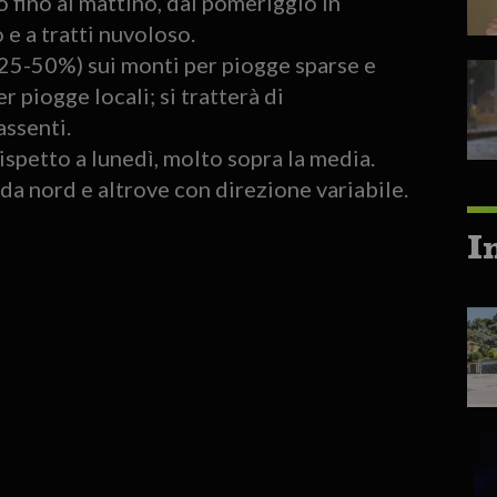
fino al mattino, dal pomeriggio in
e a tratti nuvoloso.
25-50%) sui monti per piogge sparse e
piogge locali; si tratterà di
assenti.
spetto a lunedì, molto sopra la media.
a nord e altrove con direzione variabile.
I