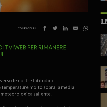
I
CONDIVIDI SU:
DI TVIWEB PER RIMANERE
UI
erso le nostre latitudini
le temperature molto sopra la media
a meteorologica saliente.