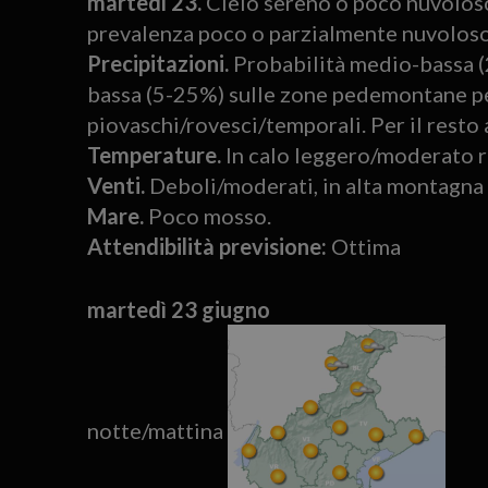
martedì 23.
Cielo sereno o poco nuvoloso 
prevalenza poco o parzialmente nuvoloso 
Precipitazioni.
Probabilità medio-bassa (
bassa (5-25%) sulle zone pedemontane per 
piovaschi/rovesci/temporali. Per il resto 
Temperature.
In calo leggero/moderato ri
Venti.
Deboli/moderati, in alta montagna d
Mare.
Poco mosso.
Attendibilità previsione:
Ottima
martedì 23 giugno
notte/mattina