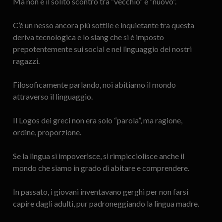
Ma non è il solito scontro tra “vecchio” e “nuovo”.
C’è un nesso ancora più sottile e inquietante tra questa
deriva tecnologica e lo slang che si è imposto
prepotentemente sui social e nel linguaggio dei nostri
ragazzi.
Filosoficamente parlando, noi abitiamo il mondo
attraverso il linguaggio.
Il Logos dei greci non era solo “parola”, ma ragione,
ordine, proporzione.
Se la lingua si impoverisce, si rimpicciolisce anche il
mondo che siamo in grado di abitare e comprendere.
In passato, i giovani inventavano gerghi per non farsi
capire dagli adulti, pur padroneggiando la lingua madre.