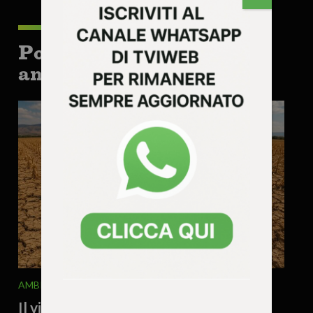
Potrebbe interessarti
anche:
AMBIENTE
ATTUALITA'
7 Agosto 2026 - 9.56
Il vicentino brucia, agricoltura ko