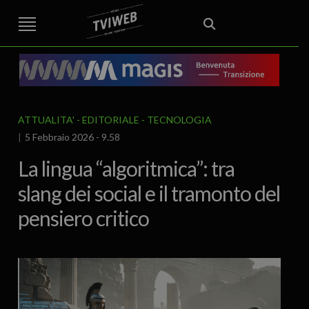
STREET TG
CRONACA
VENETO
VICENZA E PROVINCIA
EDITORIALE
ITALIA E MONDO
CURIOSITÀ – LIFESTYLE
CULTURA ARTE
AREA BERICA
ECONOMIA
ATTUALITA’
POLITICA
SPORT
IL GRAFFIO
FOOD & DRINK
FUORIPORTA
EROTICO VICENTINO
ATTUALITA'
EDITORIALE
TECNOLOGIA
5 Febbraio 2026 - 9.58
La lingua “algoritmica”: tra
slang dei social e il tramonto del
pensiero critico