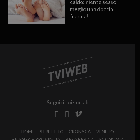
caldo: niente sesso
meglio una doccia
fredda!
Seguici sui social:
HOME
STREET TG
CRONACA
VENETO
VICENZA E PROVINCIA
AREA BERICA
ECONOMIA