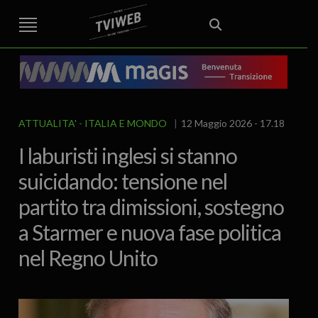
STREET TG
CRONACA
VENETO
VICENZA E PROVINCIA
EDITORIALE
ITALIA E MONDO
CURIOSITÀ – LIFESTYLE
CULTURA ARTE
AREA BERICA
ECONOMIA
ATTUALITA’
POLITICA
SPORT
IL GRAFFIO
FOOD & DRINK
FUORIPORTA
EROTICO VICENTINO
ATTUALITA'
ITALIA E MONDO
12 Maggio 2026 - 17.18
I laburisti inglesi si stanno
suicidando: tensione nel
partito tra dimissioni, sostegno
a Starmer e nuova fase politica
nel Regno Unito