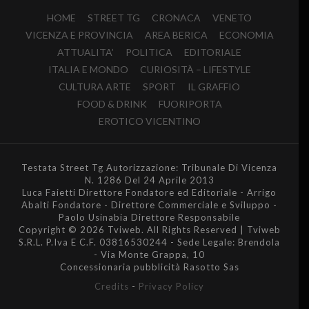
HOME
STREET TG
CRONACA
VENETO
VICENZA E PROVINCIA
AREA BERICA
ECONOMIA
ATTUALITA’
POLITICA
EDITORIALE
ITALIA E MONDO
CURIOSITÀ – LIFESTYLE
CULTURA ARTE
SPORT
IL GRAFFIO
FOOD & DRINK
FUORIPORTA
EROTICO VICENTINO
Testata Street Tg Autorizzazione: Tribunale Di Vicenza
N. 1286 Del 24 Aprile 2013
Luca Faietti Direttore Fondatore ed Editoriale - Arrigo
Abalti Fondatore - Direttore Commerciale e Sviluppo -
Paolo Usinabia Direttore Responsabile
Copyright © 2026 Tviweb. All Rights Reserved | Tviweb
S.R.L. P.Iva E C.F. 03816530244 - Sede Legale: Brendola
- Via Monte Grappa, 10
Concessionaria pubblicità Rasotto Sas
Credits
-
Privacy Policy