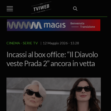
STREET TG
CRONACA
VENETO
VICENZA E PROVINCIA
EDITORIALE
ITALIA E MONDO
CURIOSITÀ – LIFESTYLE
CULTURA ARTE
AREA BERICA
ECONOMIA
ATTUALITA’
POLITICA
SPORT
IL GRAFFIO
FOOD & DRINK
FUORIPORTA
EROTICO VICENTINO
CINEMA - SERIE TV
12 Maggio 2026 - 13.28
Incassi al box office: “Il Diavolo
veste Prada 2” ancora in vetta