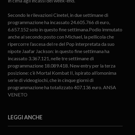
in cima agli incassi del week-end.
Secondo le rilevazioni Cinetel, in due settimane di
programmazione ha incassato 24.605.766 di euro,
6.657.152 solo in questo fine settimana.Podio immutato
anche al secondo posto con Michael, la pellicola che
ripercorre l’ascesa del re del Pop interpretata da suo
nipote Jaafar Jackson: in questo fine settimana ha
incassato 3.367.121, nelle tre settimane di
programmazione 18.089.418. New entry per la terza
posizione: c’è Mortal Kombat II, ispirato all’omonima
serie di videogiochi, che in cinque giorni di
programmazione ha totalizzato 407.136 euro. ANSA
VENETO
LEGGI ANCHE