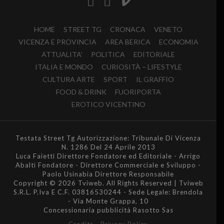
HOME
STREET TG
CRONACA
VENETO
VICENZA E PROVINCIA
AREA BERICA
ECONOMIA
ATTUALITA’
POLITICA
EDITORIALE
ITALIA E MONDO
CURIOSITÀ – LIFESTYLE
CULTURA ARTE
SPORT
IL GRAFFIO
FOOD & DRINK
FUORIPORTA
EROTICO VICENTINO
Testata Street Tg Autorizzazione: Tribunale Di Vicenza
N. 1286 Del 24 Aprile 2013
Luca Faietti Direttore Fondatore ed Editoriale - Arrigo
Abalti Fondatore - Direttore Commerciale e Sviluppo -
Paolo Usinabia Direttore Responsabile
Copyright © 2026 Tviweb. All Rights Reserved | Tviweb
S.R.L. P.Iva E C.F. 03816530244 - Sede Legale: Brendola
- Via Monte Grappa, 10
Concessionaria pubblicità Rasotto Sas