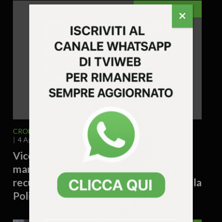
VICENZA
CRONACA
VICENZA E PROVINCIA
4 Agosto 2026 - 17.19
Vicenza – Tiene cinque piantine di
marijuana sul davanzale di casa:
recuperate dai rifiuti e sequestrate dalla
Polizia Locale