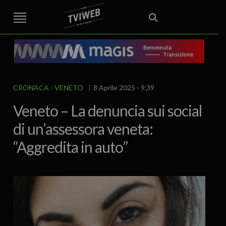
STREET TG
CRONACA
VENETO
VICENZA E PROVINCIA
EDITORIALE
ITALIA E MONDO
CURIOSITÀ – LIFESTYLE
CULTURA ARTE
AREA BERICA
ECONOMIA
ATTUALITA’
POLITICA
SPORT
IL GRAFFIO
FOOD & DRINK
FUORIPORTA
EROTICO VICENTINO
CRONACA
VENETO
8 Aprile 2025 - 9.39
Veneto – La denuncia sui social
di un’assessora veneta:
“Aggredita in auto”