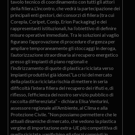
tavolo tecnico di coordinamento con tutti gli attori
della filiera.L’incontro, che vedrà la partecipazione dei
principali enti gestori, dei consorzi di filiera (tra cui
Corepla, Coripet, Conip, Erion Packaging) e dei
rappresentanti istituzionali, ha l’obiettivo di definire
misure operative immediate. Tra le soluzioni al vaglio
figurano l’approvazione di procedure d’urgenza per
ampliare temporaneamente gli stoccaggi in deroga,
l’autorizzazione straordinaria al recupero energetico
presso gli impianti di piano regionali e
l’indirizzamento di quote di plastica riciclata verso
impianti produttivi già idonei.”La crisi del mercato
della plastica riciclata rischia di mettere in seria
difficoltà l’intera filiera del recupero dei rifiuti e, di
riflesso, l’efficienza del nostro servizio pubblico di
raccolta differenziata” – dichiara Elisa Venturini,
assessore regionale all’Ambiente, al Clima e alla
Protezione Civile. “Non possiamo permettere che le
attuali dinamiche di mercato, che vedono la plastica
vergine di importazione extra-UE più competitiva di
quella riciclata, vanifichino gli sforzi compiuti in