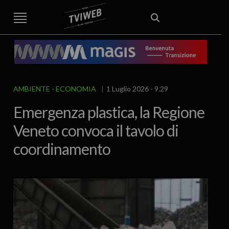
STREET TG
CRONACA
VENETO
VICENZA E PROVINCIA
EDITORIALE
ITALIA E MONDO
CURIOSITÀ – LIFESTYLE
CULTURA ARTE
AREA BERICA
ECONOMIA
ATTUALITA’
POLITICA
SPORT
IL GRAFFIO
FOOD & DRINK
FUORIPORTA
EROTICO VICENTINO
AMBIENTE
ECONOMIA
1 Luglio 2026 - 9.29
Emergenza plastica, la Regione
Veneto convoca il tavolo di
coordinamento