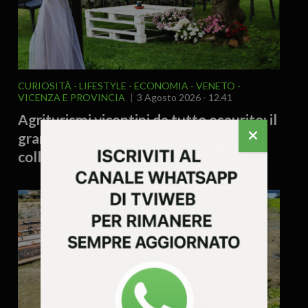
CURIOSITÀ - LIFESTYLE
ECONOMIA
VENETO
VICENZA E PROVINCIA
3 Agosto 2026 - 12.41
Agriturismi vicentini da tutto esaurito: il
grande caldo porta gli stranieri tra
colline, piscine e natura