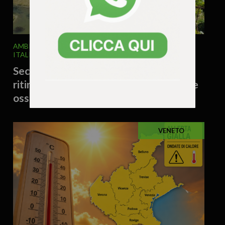
AMBIENTE
ATTUALITA'
CURIOSITÀ - LIFESTYLE
ITALIA E MONDO
31 Luglio 2026 - 16.54
Secca storica per il Danubio: il fiume si
ritira e riemergono relitti della guerra e
ossa di mammut
VENETO