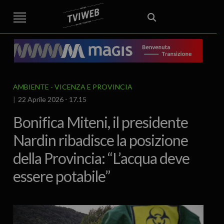
STREET TG
CRONACA
VENETO
VICENZA E PROVINCIA
EDITORIALE
ITALIA E MONDO
CURIOSITÀ – LIFESTYLE
CULTURA ARTE
AREA BERICA
ECONOMIA
ATTUALITA’
POLITICA
SPORT
IL GRAFFIO
FOOD & DRINK
FUORIPORTA
EROTICO VICENTINO
AMBIENTE
VICENZA E PROVINCIA
22 Aprile 2026 - 17.15
Bonifica Miteni, il presidente
Nardin ribadisce la posizione
della Provincia: “L’acqua deve
essere potabile”