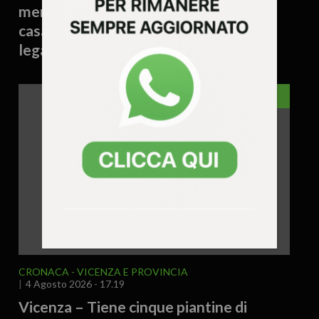
mentre raccoglieva patate nell’orto di
casa: si valuta un possibile malore
legato al caldo
VICENZA
CRONACA
VICENZA E PROVINCIA
4 Agosto 2026 - 17.19
Vicenza – Tiene cinque piantine di