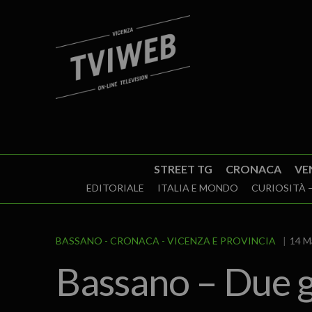
STREET TG
CRONACA
VE
EDITORIALE
ITALIA E MONDO
CURIOSITÀ –
BASSANO
CRONACA
VICENZA E PROVINCIA
14 M
Bassano – Due g