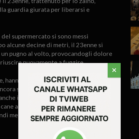
il 23enne, trattenuto per lo zaino,
a guardia giurata per liberarsi e
e del supermercato si sono messi
po alcune decine di metri, il 23enne si
 un pugno al volto, provocandogli dolore
i riuscire nuovamente a fuggire.
e, hanno intercettato poco distante la
cora seguendo la ragazza italiana, poi
 anche il 23enne marocchino che, al
cane al guinzaglio e appariva in forte
quindi messo in sicurezza e accompagnato