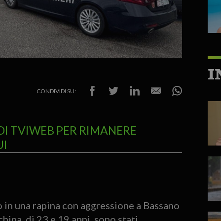
I
CONDIVIDI SU:
DI TVIWEB PER RIMANERE
UI
o in una rapina con aggressione a Bassano
ina, di 23 e 19 anni, sono stati