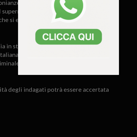
monianze, consultazione delle banche dati
el supermercato, hanno permesso di
he si era allontanato con la merce
a in stato di libertà con l’accusa di
aliana, pur presente durante i fatti, è
riminale e non avrebbe avuto un ruolo
ità degli indagati potrà essere accertata