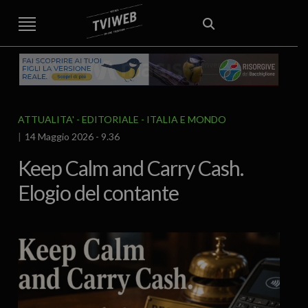
STREET TG
CRONACA
VENETO
VICENZA E PROVINCIA
EDITORIALE
ITALIA E MONDO
CURIOSITÀ – LIFESTYLE
CULTURA ARTE
AREA BERICA
ECONOMIA
ATTUALITA’
POLITICA
SPORT
IL GRAFFIO
FOOD & DRINK
FUORIPORTA
EROTICO VICENTINO
ATTUALITA'
EDITORIALE
ITALIA E MONDO
14 Maggio 2026 - 9.36
Keep Calm and Carry Cash.
Elogio del contante