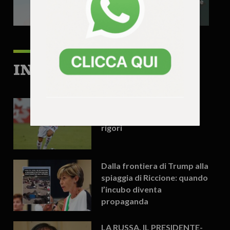
IN PRIMO PIANO
Aja, Vicenza già fuori dalla
Coppa: passa il Catania ai
rigori
Dalla frontiera di Trump alla
spiaggia di Riccione: quando
l’incubo diventa
propaganda
LA RUSSA, IL PRESIDENTE-