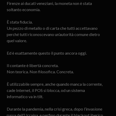
Firenze ai ducati veneziani, la moneta non è stata
soltanto economia.
È stata fiducia.
Un pezzo di metallo o di carta che tutti accettavano
perché tutti riconoscevano un’autorità comune dietro
quel valore.
Ed è esattamente questo il punto ancora oggi.
Il contante è libertà concreta.
Non teorica. Non filosofica. Concreta.
È utilizzabile sempre, anche quando manca la corrente,
cade Internet, il POS si blocca, od un sistema
informatico va in tilt.
Durante la pandemia, nella crisi greca, dopo l’invasione
russa dell’Ucraina, e perfino durante il blackout iberico