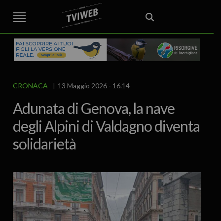
STREET TG
CRONACA
VENETO
VICENZA E PROVINCIA
EDITORIALE
ITALIA E MONDO
CURIOSITÀ – LIFESTYLE
CULTURA ARTE
AREA BERICA
ECONOMIA
ATTUALITA’
POLITICA
SPORT
IL GRAFFIO
FOOD & DRINK
FUORIPORTA
EROTICO VICENTINO
CRONACA
13 Maggio 2026 - 16.14
Adunata di Genova, la nave
degli Alpini di Valdagno diventa
solidarietà