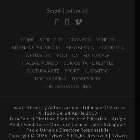
Seguici sui social:
HOME
STREET TG
CRONACA
VENETO
VICENZA E PROVINCIA
AREA BERICA
ECONOMIA
ATTUALITA’
POLITICA
EDITORIALE
ITALIA E MONDO
CURIOSITÀ – LIFESTYLE
CULTURA ARTE
SPORT
IL GRAFFIO
FOOD & DRINK
FUORIPORTA
EROTICO VICENTINO
Testata Street Tg Autorizzazione: Tribunale Di Vicenza
N. 1286 Del 24 Aprile 2013
Luca Faietti Direttore Fondatore ed Editoriale - Arrigo
Abalti Fondatore - Direttore Commerciale e Sviluppo -
Paolo Usinabia Direttore Responsabile
Copyright © 2026 Tviweb. All Rights Reserved | Tviweb