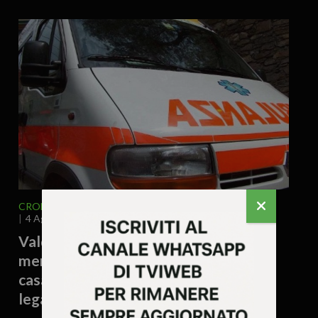
CRONACA
VENETO
VICENZA E PROVINCIA
4 Agosto 2026 - 17.54
Valdagno – Donna trovata morta
mentre raccoglieva patate nell’orto di
casa: si valuta un possibile malore
legato al caldo