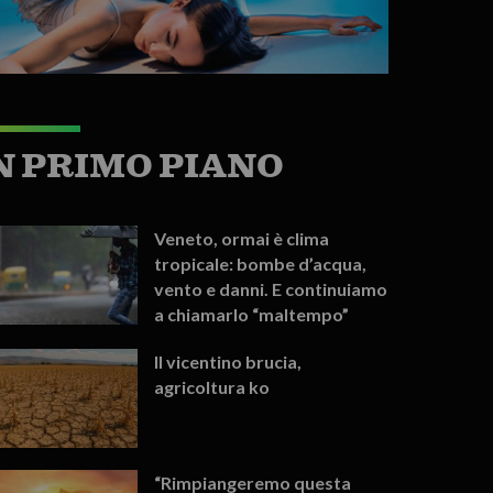
N PRIMO PIANO
Veneto, ormai è clima
tropicale: bombe d’acqua,
vento e danni. E continuiamo
a chiamarlo “maltempo”
Il vicentino brucia,
agricoltura ko
“Rimpiangeremo questa