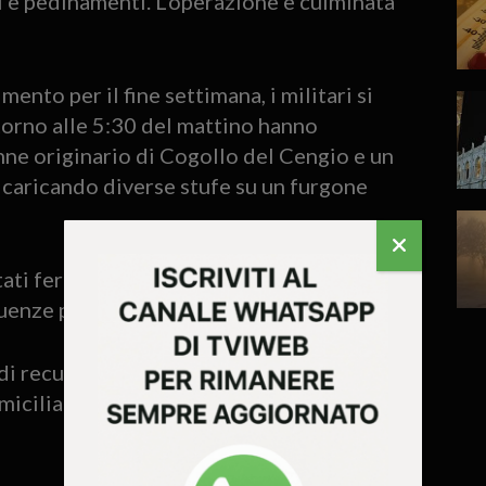
ni e pedinamenti. L’operazione è culminata
ento per il fine settimana, i militari si
ntorno alle 5:30 del mattino hanno
ne originario di Cogollo del Cengio e un
 caricando diverse stufe su un furgone
ati fermati dalle pattuglie dell’Arma
uenze per la sicurezza pubblica.
di recuperare sei stufe nuove ancora
iciliari hanno poi consentito ai militari