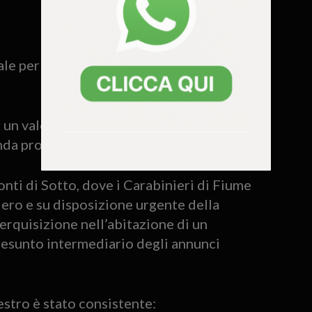
 per ricostruire la vendita di altre
 un valore superiore ai 30 mila euro, è
da proprietaria.
onti di Sotto, dove i Carabinieri di Fiume
iero e su disposizione urgente della
erquisizione nell’abitazione di un
presunto intermediario degli annunci
estro è stato consistente: