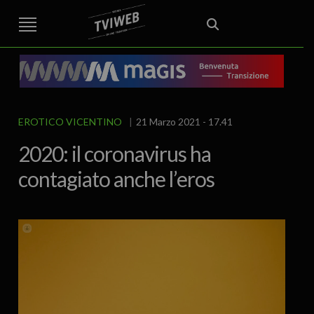
STREET TG
CRONACA
VENETO
VICENZA E PROVINCIA
EDITORIALE
ITALIA E MONDO
CURIOSITÀ – LIFESTYLE
CULTURA ARTE
AREA BERICA
ECONOMIA
ATTUALITA’
POLITICA
SPORT
IL GRAFFIO
FOOD & DRINK
FUORIPORTA
EROTICO VICENTINO
EROTICO VICENTINO
21 Marzo 2021 - 17.41
2020: il coronavirus ha
contagiato anche l’eros