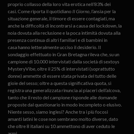
proprio collasso della loro vita erotica nell’83% dei
casi. Come riporta il quotidiano
Il Giorno
, l’ansia per la
situazione generale, il timore di essere contagiati, ma
anche la difficoltà di incontrarsi a causa del lockdown, la
noia dovuta alla reclusione e la poca intimità dovuta alla
presenza continua di altri familiari e di bambini in
casa hanno letteralmente ucciso il desiderio. Il
sondaggio effettuato in Gran Bretagna rileva che, su un
campione di 10.000 intervistati dalla società di sextoys
MysteryVibe, oltre il 25% di intervistati (soprattutto
donne) ammette di essere stata privata del tutto delle
gioie del sesso; oltre a questa significativa quota, si
registra una generalizzata rinuncia ai piaceri dell’alcova,
tanto che il resto del campione risponde alle domande
proposte dal questionario in modo incompleto o elusivo.
Niente sesso, siamo inglesi? Anche tra i più focosi
amanti latini le cose non sembrano molto diverse, dato
che oltre 8 italiani su 10 ammettono di aver ceduto le
armi.