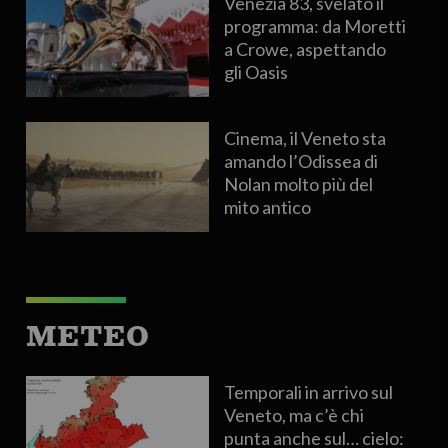
Venezia 83, svelato il
programma: da Moretti
a Crowe, aspettando
gli Oasis
Cinema, il Veneto sta
amando l’Odissea di
Nolan molto più del
mito antico
METEO
Temporali in arrivo sul
Veneto, ma c’è chi
punta anche sul… cielo: