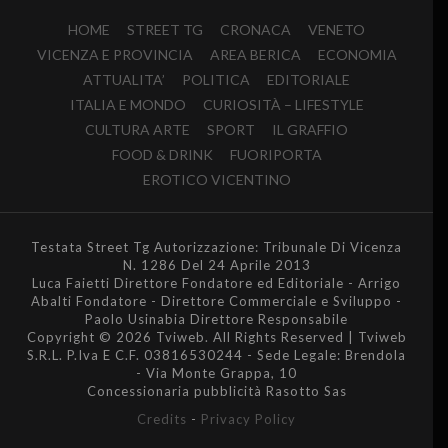
HOME
STREET TG
CRONACA
VENETO
VICENZA E PROVINCIA
AREA BERICA
ECONOMIA
ATTUALITA’
POLITICA
EDITORIALE
ITALIA E MONDO
CURIOSITÀ – LIFESTYLE
CULTURA ARTE
SPORT
IL GRAFFIO
FOOD & DRINK
FUORIPORTA
EROTICO VICENTINO
Testata Street Tg Autorizzazione: Tribunale Di Vicenza
N. 1286 Del 24 Aprile 2013
Luca Faietti Direttore Fondatore ed Editoriale - Arrigo
Abalti Fondatore - Direttore Commerciale e Sviluppo -
Paolo Usinabia Direttore Responsabile
Copyright © 2026 Tviweb. All Rights Reserved | Tviweb
S.R.L. P.Iva E C.F. 03816530244 - Sede Legale: Brendola
- Via Monte Grappa, 10
Concessionaria pubblicità Rasotto Sas
Credits
-
Privacy Policy