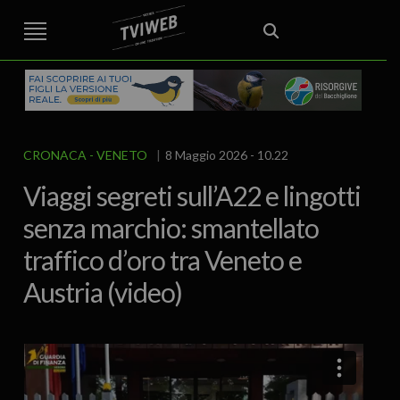
STREET TG
CRONACA
VENETO
VICENZA E PROVINCIA
EDITORIALE
ITALIA E MONDO
CURIOSITÀ – LIFESTYLE
CULTURA ARTE
AREA BERICA
ECONOMIA
ATTUALITA’
POLITICA
SPORT
IL GRAFFIO
FOOD & DRINK
FUORIPORTA
EROTICO VICENTINO
CRONACA
VENETO
8 Maggio 2026 - 10.22
Viaggi segreti sull’A22 e lingotti
senza marchio: smantellato
traffico d’oro tra Veneto e
Austria (video)