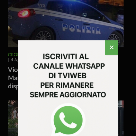
CRONACA
VENETO
VICENZA E PROVINCIA
4 Agosto 2026 - 15.55
Vicenza, accoltellamento a Campo
Marzo: denunciato un 38enne e
disposto il rimpatrio