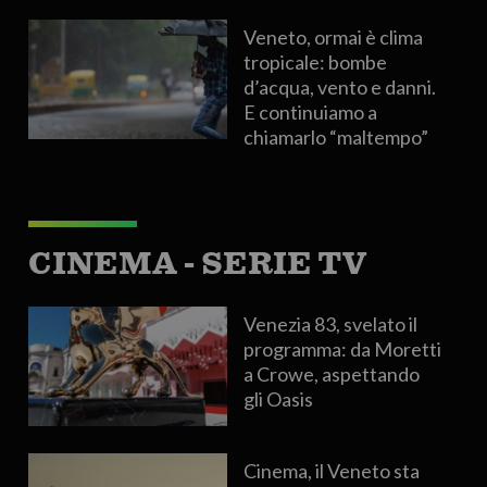
Veneto, ormai è clima
tropicale: bombe
d’acqua, vento e danni.
E continuiamo a
chiamarlo “maltempo”
CINEMA - SERIE TV
Venezia 83, svelato il
programma: da Moretti
a Crowe, aspettando
gli Oasis
Cinema, il Veneto sta