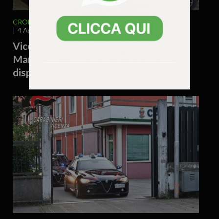
CRONACA
VENETO
VICENZA E PROVINCIA
4 Agosto 2026 - 15.55
Vicenza, accoltellamento a Campo
Marzo: denunciato un 38enne e
disposto il rimpatrio