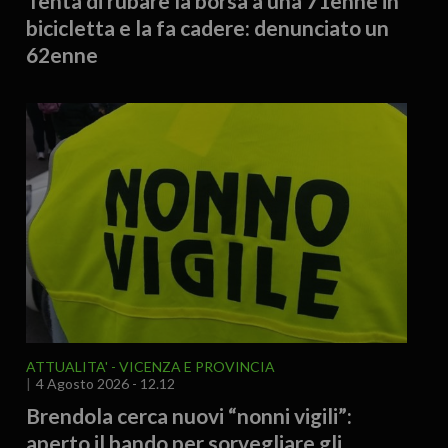
Tenta di rubare la borsa a una 71enne in
bicicletta e la fa cadere: denunciato un
62enne
ATTUALITA'
VICENZA E PROVINCIA
4 Agosto 2026 - 12.12
Brendola cerca nuovi “nonni vigili”:
aperto il bando per sorvegliare gli