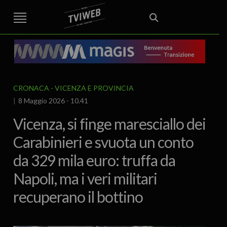
STREET TG
CRONACA
VENETO
VICENZA E PROVINCIA
EDITORIALE
ITALIA E MONDO
CURIOSITÀ – LIFESTYLE
CULTURA ARTE
AREA BERICA
ECONOMIA
ATTUALITA’
POLITICA
SPORT
IL GRAFFIO
FOOD & DRINK
FUORIPORTA
EROTICO VICENTINO
CRONACA
VICENZA E PROVINCIA
8 Maggio 2026 - 10.41
Vicenza, si finge maresciallo dei
Carabinieri e svuota un conto
da 329 mila euro: truffa da
Napoli, ma i veri militari
recuperano il bottino