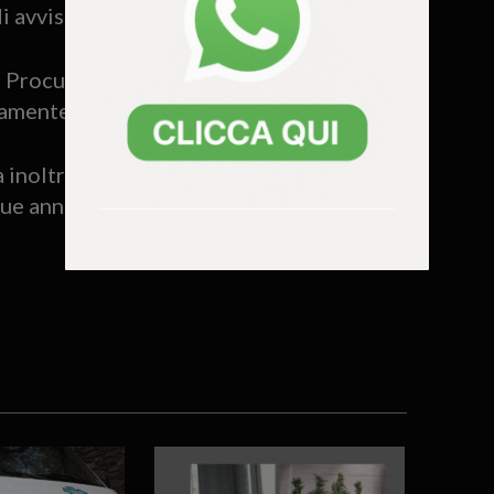
di avviso orale e Daspo Willy.
a Procura per i Minorenni di Venezia con
amente riaffidati ai genitori.
 inoltre disposto nei loro confronti un
ue anni.