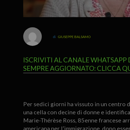
GIUSEPPE BALSAMO
ISCRIVITI AL CANALE WHATSAPP 
SEMPRE AGGIORNATO: CLICCA Q
Per sedici giorni ha vissuto in un centr
una cella con decine di donne e identifica
Marie-Thérèse Ross, 85enne francese arres
americana per l’immigrazione, dopo essere