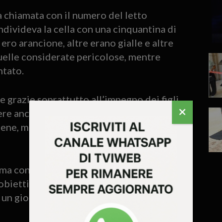
a chiamata con il numero del letto
divideva la cella con una cinquantina di
ero arancione, altre erano gialle e altre
quelle considerate pericolose, mentre
ntato.
e grazie soprattutto all’impegno dei figli.
sere ancora colpito dalla forza dimostrata
bene, ma emotivamente è stata una prova
 ma continua a pensare alle persone
biettivo è farle uscire da lì», ha detto.
un giorno di poter tornare negli Stati