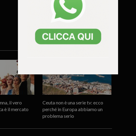
na, il vero
Ceuta non è una serie tv: ecco
ta è il mercato
perché in Europa abbiamo un
problema serio