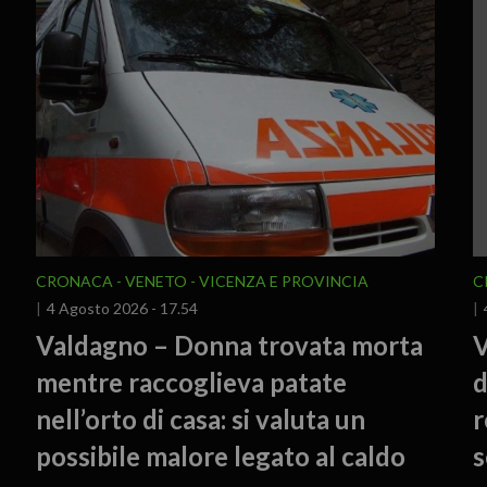
CRONACA
VENETO
VICENZA E PROVINCIA
C
4 Agosto 2026 - 17.54
Valdagno – Donna trovata morta
V
mentre raccoglieva patate
d
nell’orto di casa: si valuta un
r
possibile malore legato al caldo
s