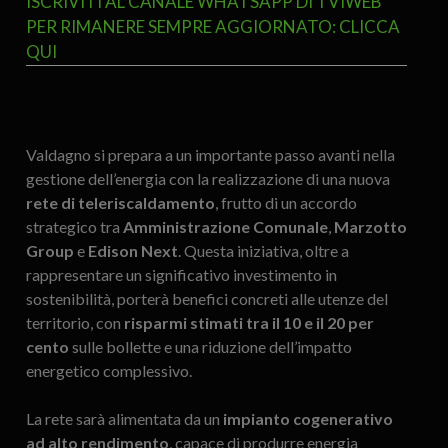
ISCRIVITI AL CANALE WHATSAPP DI TVIWEB
PER RIMANERE SEMPRE AGGIORNATO: CLICCA
QUI
Valdagno si prepara a un importante passo avanti nella
gestione dell’energia con la realizzazione di una nuova
rete di teleriscaldamento
, frutto di un accordo
strategico tra
Amministrazione Comunale
,
Marzotto
Group
e
Edison Next
. Questa iniziativa, oltre a
rappresentare un significativo investimento in
sostenibilità, porterà benefici concreti alle utenze del
territorio, con
risparmi stimati tra il 10 e il 20 per
cento
sulle bollette e una riduzione dell’impatto
energetico complessivo.
La rete sarà alimentata da un
impianto cogenerativo
ad alto rendimento
, capace di produrre energia