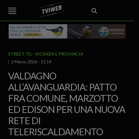
STREET TG
CRONACA
VENETO
VICENZA E PROVINCIA
EDITORIALE
ITALIA E MONDO
CURIOSITÀ – LIFESTYLE
CULTURA ARTE
AREA BERICA
ECONOMIA
ATTUALITA’
POLITICA
SPORT
IL GRAFFIO
FOOD & DRINK
FUORIPORTA
EROTICO VICENTINO
STREET TG
VICENZA E PROVINCIA
2 Marzo 2026 - 11.14
VALDAGNO
ALL’AVANGUARDIA: PATTO
FRA COMUNE, MARZOTTO
ED EDISON PER UNA NUOVA
RETE DI
TELERISCALDAMENTO