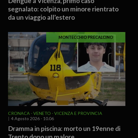
Dengue a Vicenza, primo caso
segnalato: colpito un minore rientrato
da un viaggio all’estero
MONTECCHIO PRECALCINO
CRONACA
VENETO
VICENZA E PROVINCIA
4 Agosto 2026 - 10.06
Dramma in piscina: morto un 19enne di
Trento dopo un malore