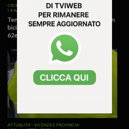
CRONACA
VENETO
VICENZA E PROVINCIA
4 Agosto 2026 - 12.14
Tenta di rubare la borsa a una 71enne in
bicicletta e la fa cadere: denunciato un
62enne
ATTUALITA'
VICENZA E PROVINCIA