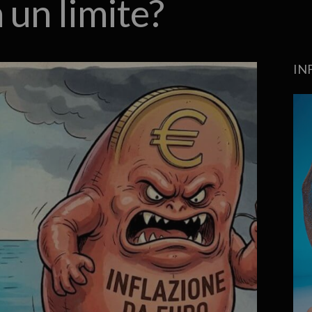
 un limite?
IN