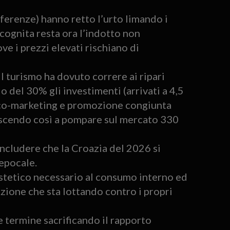
eferenze) hanno retto l’urto limando i
ncognita resta ora l’indotto non
e i prezzi elevati rischiano di
 il turismo ha dovuto correre ai ripari
 del 30% gli investimenti (arrivati a 4,5
di co-marketing e promozione congiunta
uscendo così a pompare sul mercato 330
ncludere che la Croazia del 2026 si
epocale.
estetico necessario al consumo interno ed
azione che sta lottando contro i propri
ve termine sacrificando il rapporto