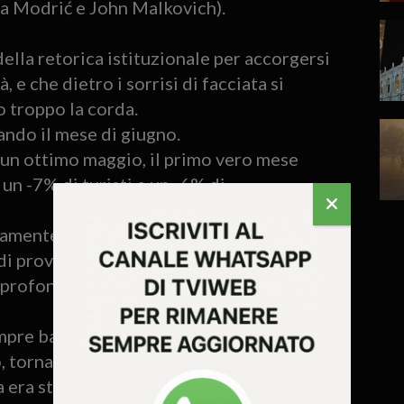
ka Modrić e John Malkovich).
della retorica istituzionale per accorgersi
 e che dietro i sorrisi di facciata si
o troppo la corda.
ando il mese di giugno.
i un ottimo maggio, il primo vero mese
 un -7% di turisti e un -6% di
osamente come un’oscillazione tecnica
 di provenienza, ma che in realtà potrebbe
profondo, legato a doppio filo alla
pre basandosi sui due articoli citati, a
, tornando a due mesi fa.
 era stato protagonista di un duro