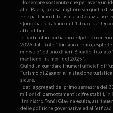
Ho sempre sostenuto che per avere un’id
altri Paesi, la cosa migliore sia quella di 
E se parliamo di turismo, in Croazia ho s
Quotidiano italiano dell’Istria e del Quar
attendibile.
In particolare mi hanno colpito di recente
2026 dal titolo “Turismo croato, esplode i
ministro”, ed uno di ieri, 8 luglio, titolat
mantiene i numeri del 2025”.
Quindi, a guardare i numeri ufficiali diffu
Turismo di Zagabria, la stagione turistic
sicure.
I dati aggregati del primo semestre del 20
milioni di pernottamenti: cifre stabili, in
Il ministro Tonči Glavina esulta, attribue
delle politiche governative ed all’effica