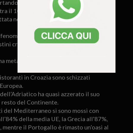
ortando albergatori, campeggiatori e
tra il 10% e il 20%.
ttata non da improvviso altruismo, ma dal
il fenomeno della greedflation –
listini croati dopo l’introduzione dell’euro
 una metamorfosi impressionante e
 ristoranti in Croazia sono schizzati
 Europea.
dell’Adriatico ha quasi azzerato il suo
 resto del Continente.
nti del Mediterraneo si sono mossi con
all’84% della media UE, la Grecia all’87%,
, mentre il Portogallo è rimasto un’oasi al