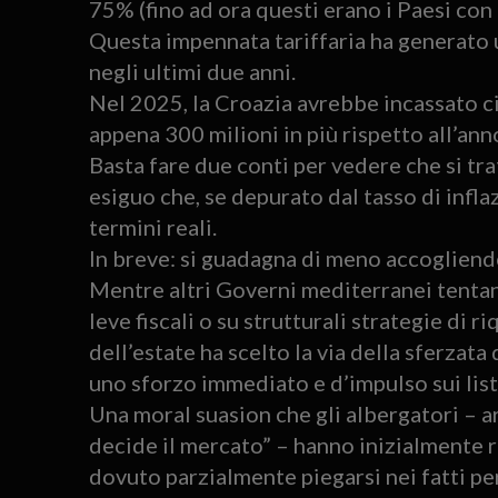
75% (fino ad ora questi erano i Paesi co
Questa impennata tariffaria ha generat
negli ultimi due anni.
Nel 2025, la Croazia avrebbe incassato ci
appena 300 milioni in più rispetto all’an
Basta fare due conti per vedere che si tr
esiguo che, se depurato dal tasso di inflaz
termini reali.
In breve: si guadagna di meno accogliendo
Mentre altri Governi mediterranei tenta
leve fiscali o su strutturali strategie di r
dell’estate ha scelto la via della sferzat
uno sforzo immediato e d’impulso sui listi
Una moral suasion che gli albergatori – ar
decide il mercato” – hanno inizialmente 
dovuto parzialmente piegarsi nei fatti pe