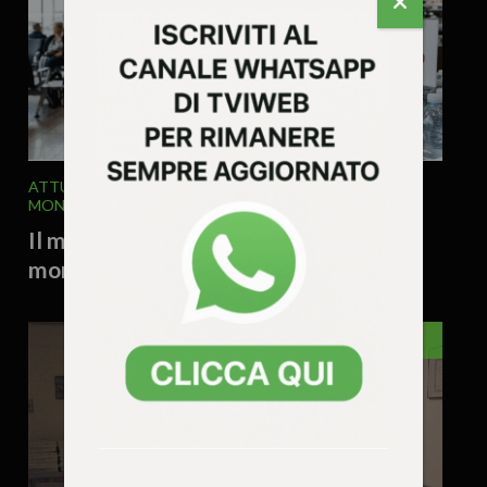
ATTUALITA'
ECONOMIA
EDITORIALE
ITALIA E
MONDO
4 Agosto 2026 - 9.53
Il mezzo litro d’acqua a 2,90 euro e la
morale perduta del mercato
VENETO