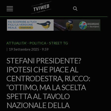
STREET TG
CRONACA
VENETO
VICENZA E PROVINCIA
EDITORIALE
ITALIA E MONDO
CURIOSITÀ – LIFESTYLE
CULTURA ARTE
AREA BERICA
ECONOMIA
ATTUALITA’
POLITICA
SPORT
IL GRAFFIO
FOOD & DRINK
FUORIPORTA
EROTICO VICENTINO
ATTUALITA'
POLITICA
STREET TG
19 Settembre 2025 - 9.59
STEFANI PRESIDENTE?
IPOTESI CHE PIACE AL
CENTRODESTRA, RUCCO:
“OTTIMO, MA LA SCELTA
SPETTA AL TAVOLO
NAZIONALE DELLA