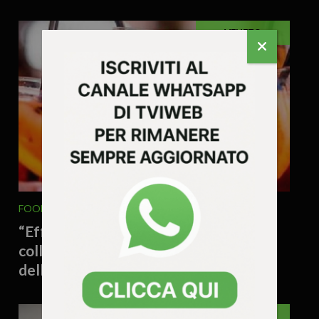
VENETO
FOOD & DRINK
27 Luglio 2026 - 16.23
“Effetto Spritz”: ecco lo studio che
collega il cocktail alla crescita
dell’export di Prosecco
EDITORIALE