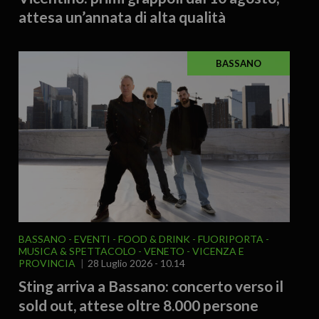
attesa un’annata di alta qualità
BASSANO
BASSANO
EVENTI
FOOD & DRINK
FUORIPORTA
MUSICA & SPETTACOLO
VENETO
VICENZA E
PROVINCIA
28 Luglio 2026 - 10.14
Sting arriva a Bassano: concerto verso il
sold out, attese oltre 8.000 persone