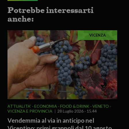
Potrebbe interessarti
anche:
VICENZA
ATTUALITA'
ECONOMIA
FOOD & DRINK
VENETO
VICENZA E PROVINCIA
28 Luglio 2026 - 15.44
Vendemmia al via in anticipo nel
Vicentino: primi grappoli dal 10 agosto,