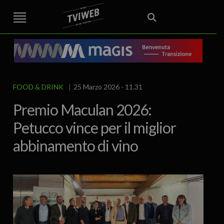
STREET TG
CRONACA
VENETO
VICENZA E PROVINCIA
EDITORIALE
ITALIA E MONDO
CURIOSITÀ – LIFESTYLE
CULTURA ARTE
AREA BERICA
ECONOMIA
ATTUALITA’
POLITICA
SPORT
IL GRAFFIO
FOOD & DRINK
FUORIPORTA
EROTICO VICENTINO
FOOD & DRINK
25 Marzo 2026 - 11.31
Premio Maculan 2026:
Petucco vince per il miglior
abbinamento di vino