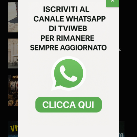
Vicenza, troppe erbacce:
così non va secondo FdI
Il grande inciucio del
vicentino per le provinciali:
Pd e Futuro Nazionale
alleati?
Influencer, starlette,
tronisti: perché sono
famosi? È colpa tua