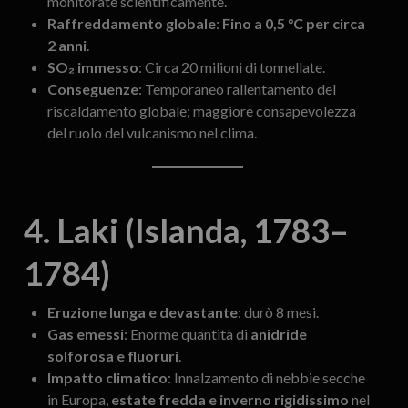
monitorate scientificamente.
Raffreddamento globale
:
Fino a 0,5 °C per circa
2 anni
.
SO₂ immesso
: Circa 20 milioni di tonnellate.
Conseguenze
: Temporaneo rallentamento del
riscaldamento globale; maggiore consapevolezza
del ruolo del vulcanismo nel clima.
4. Laki (Islanda, 1783–
1784)
Eruzione lunga e devastante
: durò 8 mesi.
Gas emessi
: Enorme quantità di
anidride
solforosa e fluoruri
.
Impatto climatico
: Innalzamento di nebbie secche
in Europa,
estate fredda e inverno rigidissimo
nel