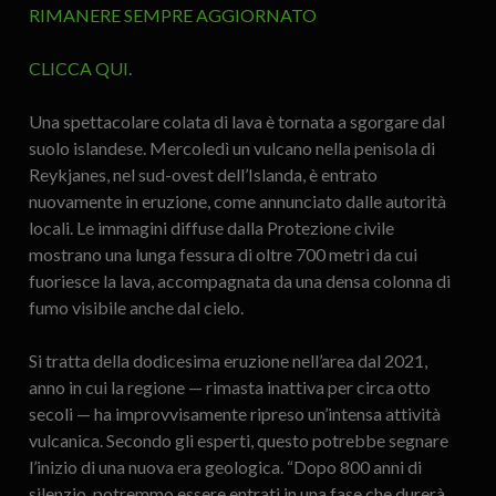
RIMANERE SEMPRE AGGIORNATO
CLICCA QUI
.
Una spettacolare colata di lava è tornata a sgorgare dal
suolo islandese. Mercoledì un vulcano nella penisola di
Reykjanes, nel sud-ovest dell’Islanda, è entrato
nuovamente in eruzione, come annunciato dalle autorità
locali. Le immagini diffuse dalla Protezione civile
mostrano una lunga fessura di oltre 700 metri da cui
fuoriesce la lava, accompagnata da una densa colonna di
fumo visibile anche dal cielo.
Si tratta della dodicesima eruzione nell’area dal 2021,
anno in cui la regione — rimasta inattiva per circa otto
secoli — ha improvvisamente ripreso un’intensa attività
vulcanica. Secondo gli esperti, questo potrebbe segnare
l’inizio di una nuova era geologica. “Dopo 800 anni di
silenzio, potremmo essere entrati in una fase che durerà