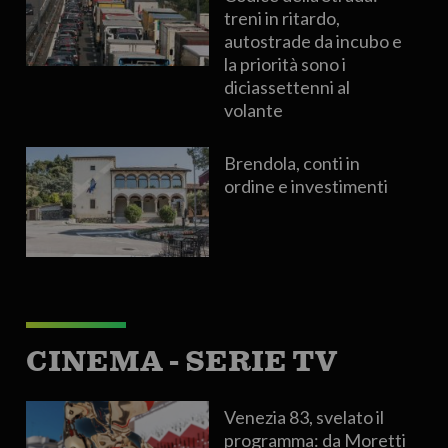
treni in ritardo,
autostrade da incubo e
la priorità sono i
diciassettenni al
volante
Brendola, conti in
ordine e investimenti
CINEMA - SERIE TV
Venezia 83, svelato il
programma: da Moretti