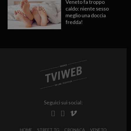
Veneto fa troppo
caldo: niente sesso
meglio una doccia
fredda!
Seguici sui social:
HOME
STREET TG
CRONACA
VENETO