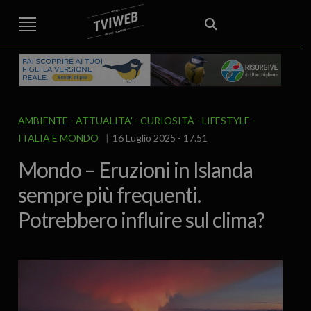
STREET TG
CRONACA
VENETO
VICENZA E PROVINCIA
EDITORIALE
ITALIA E MONDO
CURIOSITÀ – LIFESTYLE
CULTURA ARTE
AREA BERICA
ECONOMIA
ATTUALITA’
POLITICA
SPORT
IL GRAFFIO
FOOD & DRINK
FUORIPORTA
EROTICO VICENTINO
AMBIENTE
ATTUALITA'
CURIOSITÀ - LIFESTYLE
ITALIA E MONDO
16 Luglio 2025 - 17.51
Mondo – Eruzioni in Islanda
sempre più frequenti.
Potrebbero influire sul clima?