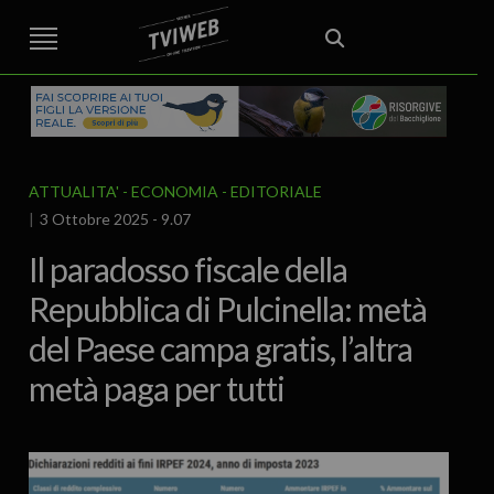
STREET TG
CRONACA
VENETO
VICENZA E PROVINCIA
EDITORIALE
ITALIA E MONDO
CURIOSITÀ – LIFESTYLE
CULTURA ARTE
AREA BERICA
ECONOMIA
ATTUALITA’
POLITICA
SPORT
IL GRAFFIO
FOOD & DRINK
FUORIPORTA
EROTICO VICENTINO
ATTUALITA'
ECONOMIA
EDITORIALE
3 Ottobre 2025 - 9.07
Il paradosso fiscale della
Repubblica di Pulcinella: metà
del Paese campa gratis, l’altra
metà paga per tutti