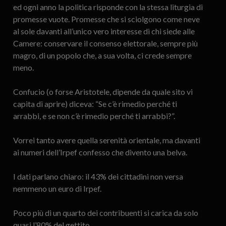
ed ogni anno la politica risponde con la stessa liturgia di
promesse vuote. Promesse che si sciolgono come neve
al sole davanti all’unico vero interesse di chi siede alle
Camere: conservare il consenso elettorale, sempre più
magro, di un popolo che, a sua volta, ci crede sempre
meno.
Confucio (o forse Aristotele, dipende da quale sito vi
capita di aprire) diceva: “Se c’è rimedio perché ti
arrabbi, e se non c’è rimedio perché ti arrabbi?”.
Vorrei tanto avere quella serenità orientale, ma davanti
ai numeri dell’Irpef confesso che divento una belva.
I dati parlano chiaro: il 43% dei cittadini non versa
nemmeno un euro di Irpef.
Poco più di un quarto dei contribuenti si carica da solo
quasi l’80% del gettito.