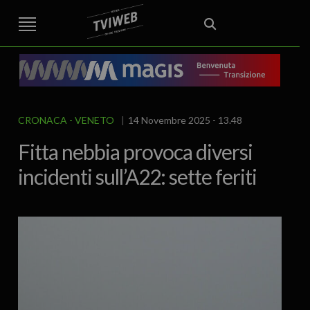
STREET TG
CRONACA
VENETO
VICENZA E PROVINCIA
EDITORIALE
ITALIA E MONDO
CURIOSITÀ – LIFESTYLE
CULTURA ARTE
AREA BERICA
ECONOMIA
ATTUALITA’
POLITICA
SPORT
IL GRAFFIO
FOOD & DRINK
FUORIPORTA
EROTICO VICENTINO
CRONACA
VENETO
14 Novembre 2025 - 13.48
Fitta nebbia provoca diversi
incidenti sull’A22: sette feriti