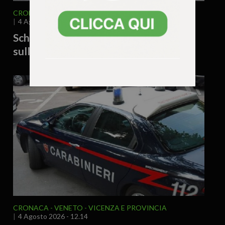
CRONACA
VENETO
VICENZA E PROVINCIA
4 Agosto 2026 - 12.16
Schio, locale sospeso: gravi violazioni
sulla sicurezza sul lavoro
CRONACA
VENETO
VICENZA E PROVINCIA
4 Agosto 2026 - 12.14