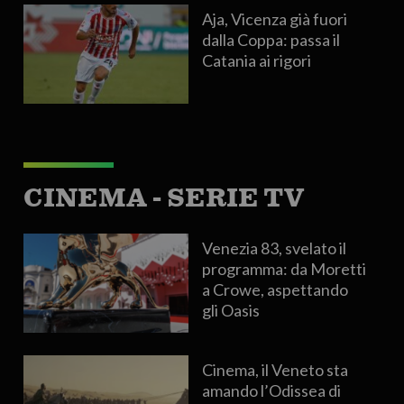
Aja, Vicenza già fuori
dalla Coppa: passa il
Catania ai rigori
CINEMA - SERIE TV
Venezia 83, svelato il
programma: da Moretti
a Crowe, aspettando
gli Oasis
Cinema, il Veneto sta
amando l’Odissea di