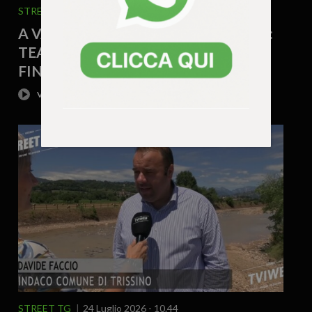
STREET TG
24 Luglio 2026 - 10.47
A VALDAGNO UN’ESTATE DI EVENTI:
TEATRO, MUSICA, FOOD E CULTURA
FINO A SETTEMBRE
STREET TG
24 Luglio 2026 - 10.44