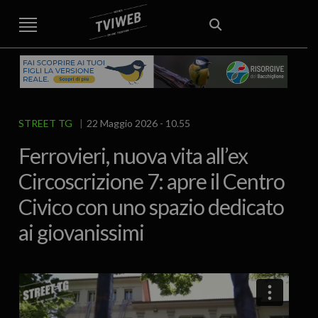
STREET TG
CRONACA
VENETO
VICENZA E PROVINCIA
EDITORIALE
ITALIA E MONDO
CURIOSITÀ – LIFESTYLE
CULTURA ARTE
AREA BERICA
ECONOMIA
ATTUALITA’
POLITICA
SPORT
IL GRAFFIO
FOOD & DRINK
FUORIPORTA
EROTICO VICENTINO
STREET TG
22 Maggio 2026 - 10.55
Ferrovieri, nuova vita all’ex
Circoscrizione 7: apre il Centro
Civico con uno spazio dedicato
ai giovanissimi